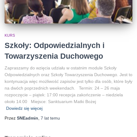
KURS
Szkoły: Odpowiedzialnych i
Towarzyszenia Duchowego
Zapraszamy do wzięcia udziału w ostatnim module Szkoły
Odpowiedzialnych oraz Szkoły Towarzyszenia Duchowego. Jest to
kontynuacja więc możliwość zapisów jest tylko dla osób, które były
na dwóch poprzednich weekendach. Termin: 24 – 26 maja
rozpoczęcie – piątek: 17:00 recepcja zakończenie – niedziela
około 14:00 Miejsce: Sanktuarium Matki Bożej
Dowiedz się więcej
Przez
SNEadmin
,
7 lat
temu