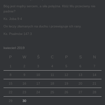
Bóg jest mądry sercem, a siła potężna. Któż Mu przeciwny nie
padnie?
Ks. Joba 9:4
On leczy złamanych na duchu i przewiązuje ich rany.
Ks. Psalmów 147:3
kwiecień 2019
P
W
Ś
C
P
S
N
1
2
3
4
5
6
7
8
9
10
11
12
13
14
15
16
17
18
19
20
21
22
23
24
25
26
27
28
29
30