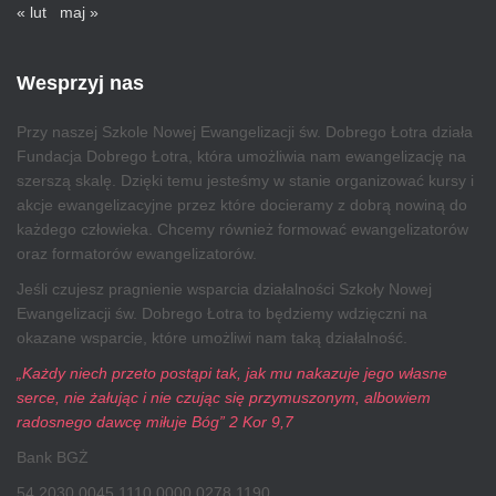
« lut
maj »
Wesprzyj nas
Przy naszej Szkole Nowej Ewangelizacji św. Dobrego Łotra działa
Fundacja Dobrego Łotra, która umożliwia nam ewangelizację na
szerszą skalę. Dzięki temu jesteśmy w stanie organizować kursy i
akcje ewangelizacyjne przez które docieramy z dobrą nowiną do
każdego człowieka. Chcemy również formować ewangelizatorów
oraz formatorów ewangelizatorów.
Jeśli czujesz pragnienie wsparcia działalności Szkoły Nowej
Ewangelizacji św. Dobrego Łotra to będziemy wdzięczni na
okazane wsparcie, które umożliwi nam taką działalność.
„Każdy niech przeto postąpi tak, jak mu nakazuje jego własne
serce, nie żałując i nie czując się przymuszonym, albowiem
radosnego dawcę miłuje Bóg” 2 Kor 9,7
Bank BGŻ
54 2030 0045 1110 0000 0278 1190