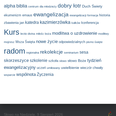
dobry łotr
alpha
biblia
Duch Świety
centrum
dla młodzieży
ewangelizacja
ekumenizm
emaus
historia
ewangelizacji
formacja
kazimierzówka
katedra
zbawienia
jan
konferencja
kałków
Kurs
modlitwa o uzdrowienie
lectio divina
miłośc boża
modlitwy
nowe życie
Msza Święta
odpowiedzialnych
mojżesz
pismo święte
radom
rekolekcje
sesa
regionalna
seminarium
skorzeszyce
tydzień
szkolenie
słowo Boże
szkoła
słowo
ewangelizacyjny
uwielbienie
uczeń
wieczór chwały
umiłowany
wspólnota
Życzenia
wsparcie
Słowo na Niedzielę, 9 Sierpień 2026