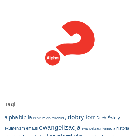
Tagi
dobry łotr
alpha
biblia
Duch Świety
centrum
dla młodzieży
ewangelizacja
ekumenizm
emaus
historia
ewangelizacji
formacja