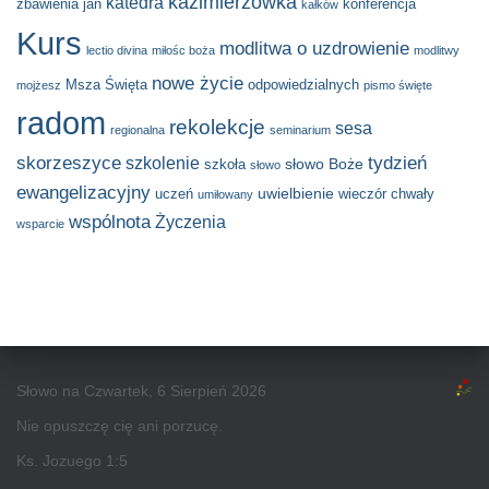
kazimierzówka
katedra
zbawienia
jan
konferencja
kałków
Kurs
modlitwa o uzdrowienie
lectio divina
miłośc boża
modlitwy
nowe życie
Msza Święta
odpowiedzialnych
mojżesz
pismo święte
radom
rekolekcje
sesa
regionalna
seminarium
skorzeszyce
tydzień
szkolenie
słowo Boże
szkoła
słowo
ewangelizacyjny
uwielbienie
uczeń
wieczór chwały
umiłowany
wspólnota
Życzenia
wsparcie
Słowo na Czwartek, 6 Sierpień 2026
Nie opuszczę cię ani porzucę.
Ks. Jozuego 1:5