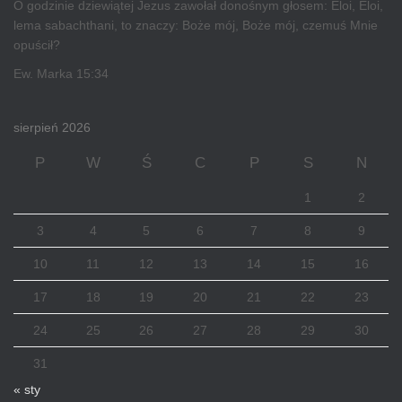
O godzinie dziewiątej Jezus zawołał donośnym głosem: Eloi, Eloi,
lema sabachthani, to znaczy: Boże mój, Boże mój, czemuś Mnie
opuścił?
Ew. Marka 15:34
sierpień 2026
P
W
Ś
C
P
S
N
1
2
3
4
5
6
7
8
9
10
11
12
13
14
15
16
17
18
19
20
21
22
23
24
25
26
27
28
29
30
31
« sty