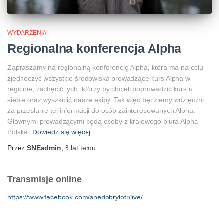
WYDARZENIA
Regionalna konferencja Alpha
Zapraszamy na regionalną konferencję Alpha, która ma na celu
zjednoczyć wszystkie środowiska prowadzące kurs Alpha w
regionie, zachęcić tych, którzy by chcieli poprowadzić kurs u
siebie oraz wyszkolić nasze ekipy. Tak więc będziemy wdzięczni
za przesłanie tej informacji do osób zainteresowanych Alpha.
Głównymi prowadzącymi będą osoby z krajowego biura Alpha
Polska,
Dowiedz się więcej
Przez
SNEadmin
,
8 lat
temu
Transmisje online
https://www.facebook.com/snedobrylotr/live/