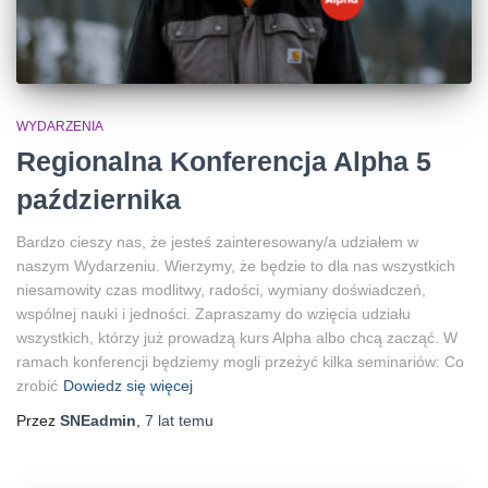
WYDARZENIA
Regionalna Konferencja Alpha 5
października
Bardzo cieszy nas, że jesteś zainteresowany/a udziałem w
naszym Wydarzeniu. Wierzymy, że będzie to dla nas wszystkich
niesamowity czas modlitwy, radości, wymiany doświadczeń,
wspólnej nauki i jedności. Zapraszamy do wzięcia udziału
wszystkich, którzy już prowadzą kurs Alpha albo chcą zacząć. W
ramach konferencji będziemy mogli przeżyć kilka seminariów: Co
zrobić
Dowiedz się więcej
Przez
SNEadmin
,
7 lat
temu