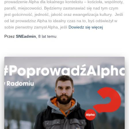
prowadzenie Alpha dla lokalnego kontekstu – kościoła, wspólnoty,
parafii, miejscowości. Będziemy zastanawiać się nad tym czym
jest gościnność, jedność, jakość oraz ewangelizacja kultury. Jeśli
od lat prowadzisz Alpha to idealny czas na to, byś odświeżył w
sobie pierwotny zamysł Alpha, jeśli
Dowiedz się więcej
Przez
SNEadmin
,
8 lat
temu