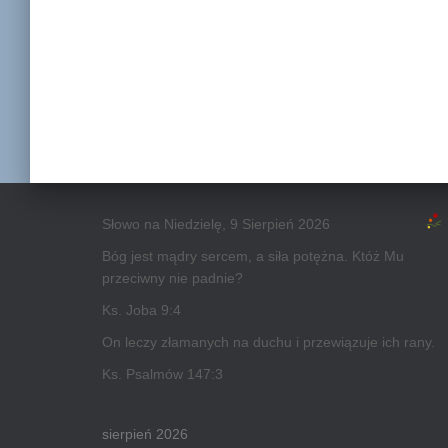
Słowo na Niedzielę, 9 Sierpień 2026
Bóg jest mądry sercem, a siła potężna. Któż Mu
przeciwny nie padnie?
Ks. Joba 9:4
On leczy złamanych na duchu i przewiązuje ich rany.
Ks. Psalmów 147:3
sierpień 2026