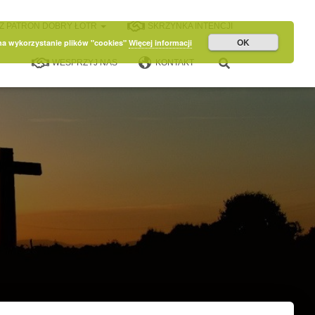
Z PATRON DOBRY ŁOTR
SKRZYNKA INTENCJI
OK
 na wykorzystanie plików "cookies"
Więcej informacji
WESPRZYJ NAS
KONTAKT