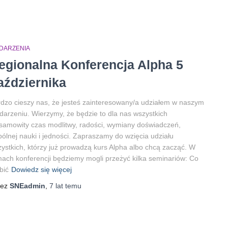
DARZENIA
egionalna Konferencja Alpha 5
aździernika
dzo cieszy nas, że jesteś zainteresowany/a udziałem w naszym
arzeniu. Wierzymy, że będzie to dla nas wszystkich
samowity czas modlitwy, radości, wymiany doświadczeń,
ólnej nauki i jedności. Zapraszamy do wzięcia udziału
ystkich, którzy już prowadzą kurs Alpha albo chcą zacząć. W
ach konferencji będziemy mogli przeżyć kilka seminariów: Co
bić
Dowiedz się więcej
zez
SNEadmin
,
7 lat
temu