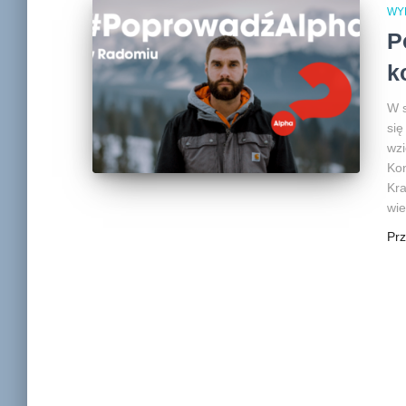
WY
P
k
W 
się
wzi
Kon
Kra
wie
Pr