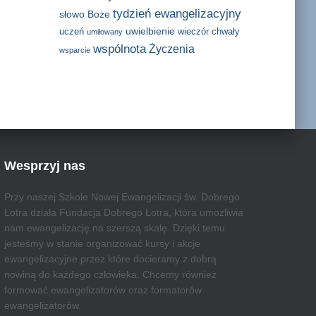
tydzień ewangelizacyjny
słowo Boże
uwielbienie
uczeń
wieczór chwały
umiłowany
wspólnota
Życzenia
wsparcie
Wesprzyj nas
Przy naszej Szkole Nowej Ewangelizacji św. Dobrego
Łotra działa Fundacja Dobrego Łotra, która umożliwia
nam ewangelizację na szerszą skalę. Dzięki temu
jesteśmy w stanie organizować kursy i akcje
ewangelizacyjne przez które docieramy z dobrą
nowiną do każdego człowieka. Chcemy również
formować ewangelizatorów oraz formatorów
ewangelizatorów.