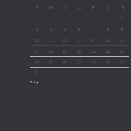
P
W
Ś
C
P
S
N
1
2
3
4
5
6
7
8
9
10
11
12
13
14
15
16
17
18
19
20
21
22
23
24
25
26
27
28
29
30
31
« sty