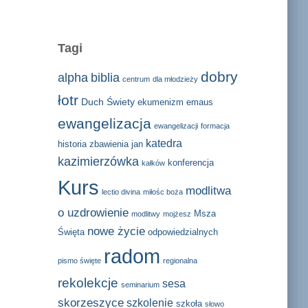
Tagi
dobry
alpha
biblia
centrum
dla młodzieży
łotr
Duch Świety
ekumenizm
emaus
ewangelizacja
ewangelizacji
formacja
katedra
historia zbawienia
jan
kazimierzówka
konferencja
kałków
Kurs
modlitwa
lectio divina
miłośc boża
o uzdrowienie
Msza
modlitwy
mojżesz
nowe życie
Święta
odpowiedzialnych
radom
pismo święte
regionalna
rekolekcje
sesa
seminarium
skorzeszyce
szkolenie
szkoła
słowo