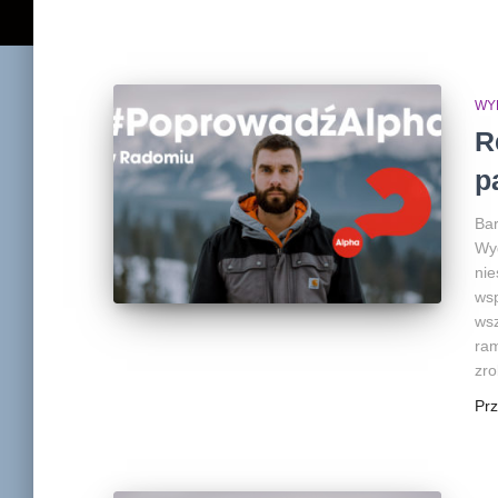
WY
R
p
Bar
Wyd
nie
wsp
wsz
ram
zro
Pr