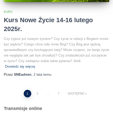
KURS
Kurs Nowe Życie 14-16 lutego
2025r.
Czy żyjesz już nowym życiem? Czy życie w relacji z Bogiem może
być piękne? Czego chce ode mnie Bóg? Czy Bóg jest sędzią
sprawiedliwym czy kochającym tatą? Może czujesz, że twoje życie
nie wygląda tak jak byś chciał(a)? Czy znalazłe(a)ś już szczęście
w życiu? Czy zadajesz sobie takie pytania? Jeśli
Dowiedz się więcej
Przez
SNEadmin
,
2 lata
temu
Stronicowanie
1
2
…
7
NASTĘPNE
wpisów
Transmisje online