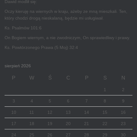
Dawid modlił się:
Oczy kieruję na wiernych w kraju, ażeby ze mną mieszkali. Ten,
który chodzi drogą nieskalaną, będzie mi usługiwał.
Ks. Psalmów 101:6
On Bogiem wiernym, a nie zwodniczym, On sprawiedliwy i prawy.
Ks. Powtórzonego Prawa (5 Moj) 32:4
sierpień 2026
P
W
Ś
C
P
S
N
1
2
3
4
5
6
7
8
9
10
11
12
13
14
15
16
17
18
19
20
21
22
23
24
25
26
27
28
29
30