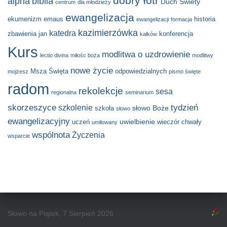
dobry łotr
alpha
biblia
Duch Świety
centrum
dla młodzieży
ewangelizacja
ekumenizm
emaus
historia
ewangelizacji
formacja
kazimierzówka
katedra
zbawienia
jan
konferencja
kałków
Kurs
modlitwa o uzdrowienie
lectio divina
miłośc boża
modlitwy
nowe życie
Msza Święta
odpowiedzialnych
mojżesz
pismo święte
radom
rekolekcje
sesa
regionalna
seminarium
skorzeszyce
tydzień
szkolenie
słowo Boże
szkoła
słowo
ewangelizacyjny
uwielbienie
uczeń
wieczór chwały
umiłowany
wspólnota
Życzenia
wsparcie
Słowo na Piątek, 7 Sierpień 2026