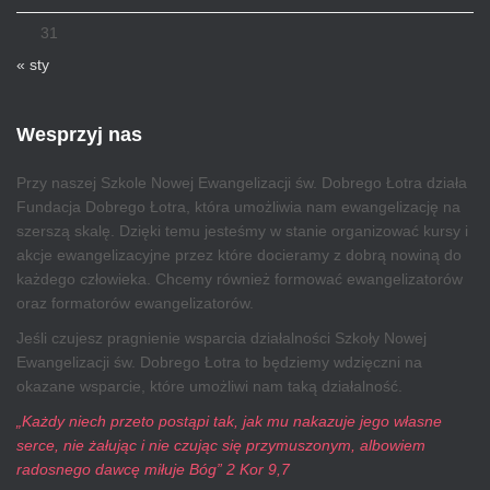
31
« sty
Wesprzyj nas
Przy naszej Szkole Nowej Ewangelizacji św. Dobrego Łotra działa
Fundacja Dobrego Łotra, która umożliwia nam ewangelizację na
szerszą skalę. Dzięki temu jesteśmy w stanie organizować kursy i
akcje ewangelizacyjne przez które docieramy z dobrą nowiną do
każdego człowieka. Chcemy również formować ewangelizatorów
oraz formatorów ewangelizatorów.
Jeśli czujesz pragnienie wsparcia działalności Szkoły Nowej
Ewangelizacji św. Dobrego Łotra to będziemy wdzięczni na
okazane wsparcie, które umożliwi nam taką działalność.
„Każdy niech przeto postąpi tak, jak mu nakazuje jego własne
serce, nie żałując i nie czując się przymuszonym, albowiem
radosnego dawcę miłuje Bóg” 2 Kor 9,7