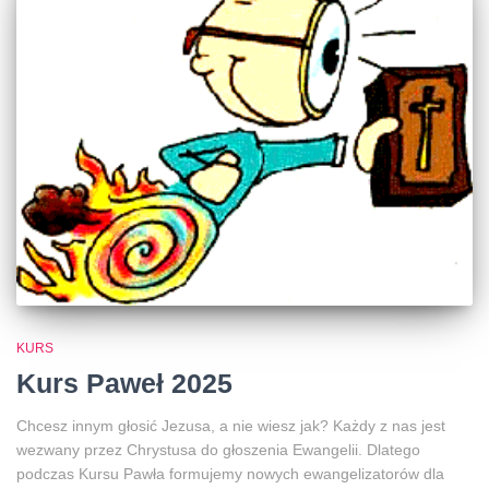
KURS
Kurs Paweł 2025
Chcesz innym głosić Jezusa, a nie wiesz jak? Każdy z nas jest
wezwany przez Chrystusa do głoszenia Ewangelii. Dlatego
podczas Kursu Pawła formujemy nowych ewangelizatorów dla