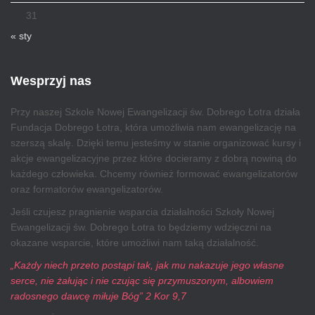
31
« sty
Wesprzyj nas
Przy naszej Szkole Nowej Ewangelizacji św. Dobrego Łotra działa
Fundacja Dobrego Łotra, która umożliwia nam ewangelizację na
szerszą skalę. Dzięki temu jesteśmy w stanie organizować kursy i
akcje ewangelizacyjne przez które docieramy z dobrą nowiną do
każdego człowieka. Chcemy również formować ewangelizatorów
oraz formatorów ewangelizatorów.
Jeśli czujesz pragnienie wsparcia działalności Szkoły Nowej
Ewangelizacji św. Dobrego Łotra to będziemy wdzięczni na
okazane wsparcie, które umożliwi nam taką działalność.
„Każdy niech przeto postąpi tak, jak mu nakazuje jego własne
serce, nie żałując i nie czując się przymuszonym, albowiem
radosnego dawcę miłuje Bóg” 2 Kor 9,7