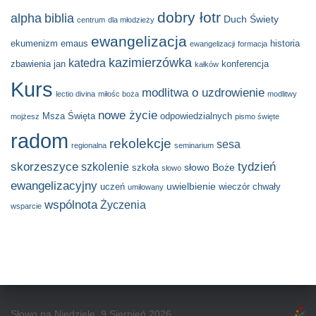
dobry łotr
alpha
biblia
Duch Świety
centrum
dla młodzieży
ewangelizacja
ekumenizm
emaus
historia
ewangelizacji
formacja
kazimierzówka
katedra
zbawienia
jan
konferencja
kałków
Kurs
modlitwa o uzdrowienie
lectio divina
miłośc boża
modlitwy
nowe życie
Msza Święta
odpowiedzialnych
mojżesz
pismo święte
radom
rekolekcje
sesa
regionalna
seminarium
skorzeszyce
tydzień
szkolenie
słowo Boże
szkoła
słowo
ewangelizacyjny
uwielbienie
uczeń
wieczór chwały
umiłowany
wspólnota
Życzenia
wsparcie
Słowo na Niedzielę, 9 Sierpień 2026