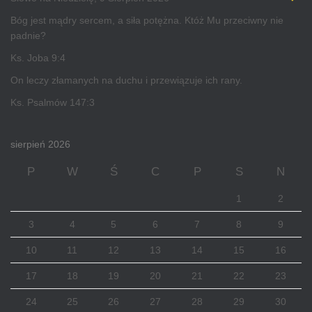
Bóg jest mądry sercem, a siła potężna. Któż Mu przeciwny nie
padnie?
Ks. Joba 9:4
On leczy złamanych na duchu i przewiązuje ich rany.
Ks. Psalmów 147:3
sierpień 2026
P
W
Ś
C
P
S
N
1
2
3
4
5
6
7
8
9
10
11
12
13
14
15
16
17
18
19
20
21
22
23
24
25
26
27
28
29
30