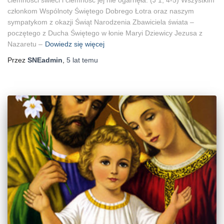
ciemności świeci i ciemność jej nie ogarnęła. (J 1, 4-5) Wszystkim
członkom Wspólnoty Świętego Dobrego Łotra oraz naszym
sympatykom z okazji Świąt Narodzenia Zbawiciela świata –
poczętego z Ducha Świętego w łonie Maryi Dziewicy Jezusa z
Nazaretu –
Dowiedz się więcej
Przez
SNEadmin
,
5 lat
temu