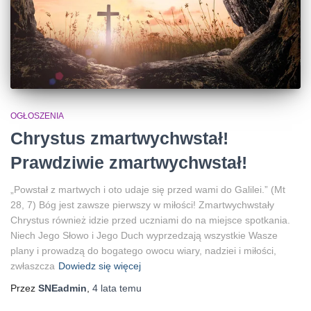
OGŁOSZENIA
Chrystus zmartwychwstał!
Prawdziwie zmartwychwstał!
„Powstał z martwych i oto udaje się przed wami do Galilei.” (Mt
28, 7) Bóg jest zawsze pierwszy w miłości! Zmartwychwstały
Chrystus również idzie przed uczniami do na miejsce spotkania.
Niech Jego Słowo i Jego Duch wyprzedzają wszystkie Wasze
plany i prowadzą do bogatego owocu wiary, nadziei i miłości,
zwłaszcza
Dowiedz się więcej
Przez
SNEadmin
,
4 lata
temu