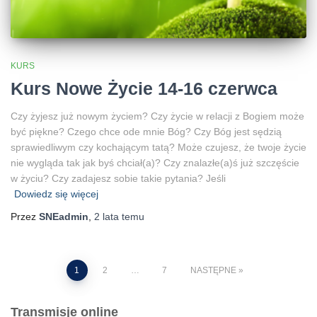
KURS
Kurs Nowe Życie 14-16 czerwca
Czy żyjesz już nowym życiem? Czy życie w relacji z Bogiem może
być piękne? Czego chce ode mnie Bóg? Czy Bóg jest sędzią
sprawiedliwym czy kochającym tatą? Może czujesz, że twoje życie
nie wygląda tak jak byś chciał(a)? Czy znalazłe(a)ś już szczęście
w życiu? Czy zadajesz sobie takie pytania? Jeśli
Dowiedz się więcej
Przez
SNEadmin
,
2 lata
temu
Stronicowanie
1
2
…
7
NASTĘPNE
wpisów
Transmisje online