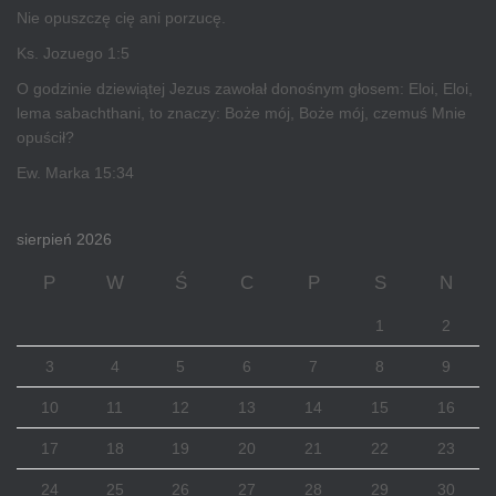
Nie opuszczę cię ani porzucę.
Ks. Jozuego 1:5
O godzinie dziewiątej Jezus zawołał donośnym głosem: Eloi, Eloi,
lema sabachthani, to znaczy: Boże mój, Boże mój, czemuś Mnie
opuścił?
Ew. Marka 15:34
sierpień 2026
P
W
Ś
C
P
S
N
1
2
3
4
5
6
7
8
9
10
11
12
13
14
15
16
17
18
19
20
21
22
23
24
25
26
27
28
29
30