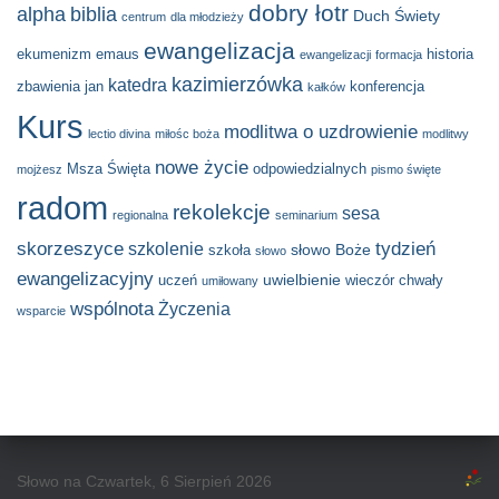
dobry łotr
alpha
biblia
Duch Świety
centrum
dla młodzieży
ewangelizacja
ekumenizm
emaus
historia
ewangelizacji
formacja
kazimierzówka
katedra
zbawienia
jan
konferencja
kałków
Kurs
modlitwa o uzdrowienie
lectio divina
miłośc boża
modlitwy
nowe życie
Msza Święta
odpowiedzialnych
mojżesz
pismo święte
radom
rekolekcje
sesa
regionalna
seminarium
skorzeszyce
tydzień
szkolenie
słowo Boże
szkoła
słowo
ewangelizacyjny
uwielbienie
uczeń
wieczór chwały
umiłowany
wspólnota
Życzenia
wsparcie
Słowo na Czwartek, 6 Sierpień 2026