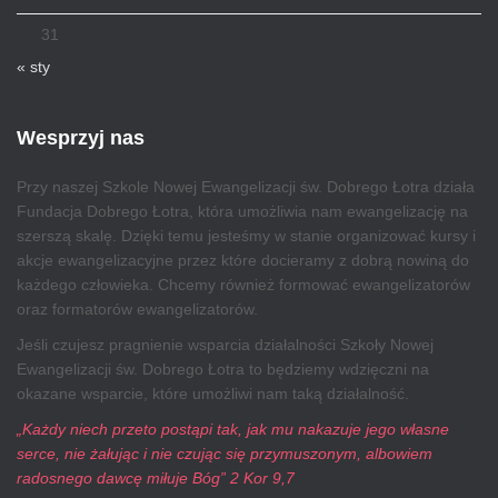
31
« sty
Wesprzyj nas
Przy naszej Szkole Nowej Ewangelizacji św. Dobrego Łotra działa
Fundacja Dobrego Łotra, która umożliwia nam ewangelizację na
szerszą skalę. Dzięki temu jesteśmy w stanie organizować kursy i
akcje ewangelizacyjne przez które docieramy z dobrą nowiną do
każdego człowieka. Chcemy również formować ewangelizatorów
oraz formatorów ewangelizatorów.
Jeśli czujesz pragnienie wsparcia działalności Szkoły Nowej
Ewangelizacji św. Dobrego Łotra to będziemy wdzięczni na
okazane wsparcie, które umożliwi nam taką działalność.
„Każdy niech przeto postąpi tak, jak mu nakazuje jego własne
serce, nie żałując i nie czując się przymuszonym, albowiem
radosnego dawcę miłuje Bóg” 2 Kor 9,7