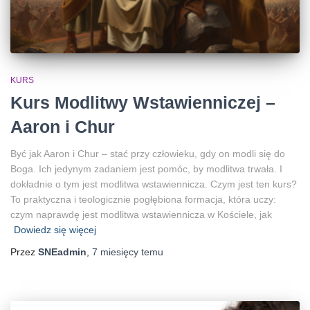
KURS
Kurs Modlitwy Wstawienniczej –
Aaron i Chur
Być jak Aaron i Chur – stać przy człowieku, gdy on modli się do
Boga. Ich jedynym zadaniem jest pomóc, by modlitwa trwała. I
dokładnie o tym jest modlitwa wstawiennicza. Czym jest ten kurs?
To praktyczna i teologicznie pogłębiona formacja, która uczy:
czym naprawdę jest modlitwa wstawiennicza w Kościele, jak
Dowiedz się więcej
Przez
SNEadmin
,
7 miesięcy
temu