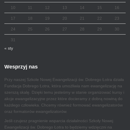
10
11
12
13
14
15
16
17
18
19
20
21
22
23
24
25
26
27
28
29
30
31
« sty
Wesprzyj nas
Przy naszej Szkole Nowej Ewangelizacji św. Dobrego Łotra działa
Fundacja Dobrego Łotra, która umożliwia nam ewangelizację na
szerszą skalę. Dzięki temu jesteśmy w stanie organizować kursy i
akcje ewangelizacyjne przez które docieramy z dobrą nowiną do
każdego człowieka. Chcemy również formować ewangelizatorów
oraz formatorów ewangelizatorów.
Jeśli czujesz pragnienie wsparcia działalności Szkoły Nowej
Ewangelizacji św. Dobrego Łotra to będziemy wdzięczni na