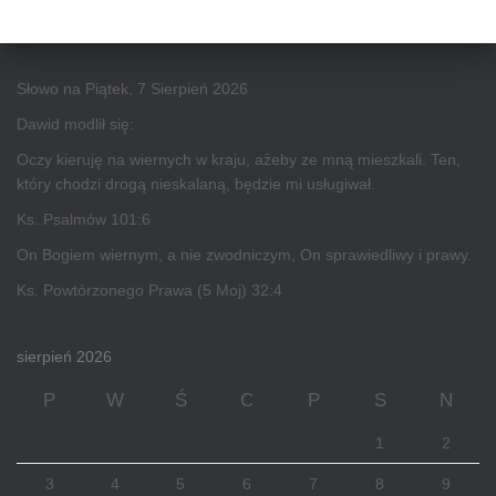
Słowo na Piątek, 7 Sierpień 2026
Dawid modlił się:
Oczy kieruję na wiernych w kraju, ażeby ze mną mieszkali. Ten,
który chodzi drogą nieskalaną, będzie mi usługiwał.
Ks. Psalmów 101:6
On Bogiem wiernym, a nie zwodniczym, On sprawiedliwy i prawy.
Ks. Powtórzonego Prawa (5 Moj) 32:4
sierpień 2026
P
W
Ś
C
P
S
N
1
2
3
4
5
6
7
8
9