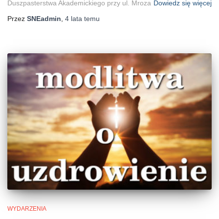
Duszpasterstwa Akademickiego przy ul. Mroza
Dowiedz się więcej
Przez
SNEadmin
,
4 lata
temu
WYDARZENIA