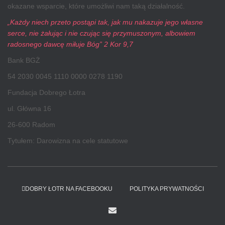
okazane wsparcie, które umożliwi nam taką działalność.
„Każdy niech przeto postąpi tak, jak mu nakazuje jego własne
serce, nie żałując i nie czując się przymuszonym, albowiem
radosnego dawcę miłuje Bóg” 2 Kor 9,7
Bank BGŻ
54 2030 0045 1110 0000 0278 1190
Fundacja Dobrego Łotra
ul. Główna 16
26-600 Radom
Tytułem: Darowizna na cele statutowe
DOBRY ŁOTR NA FACEBOOKU
POLITYKA PRYWATNOŚCI