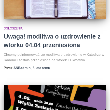
OGŁOSZENIA
Uwaga! modlitwa o uzdrowienie z
wtorku 04.04 przeniesiona
Chcemy poinformować, że modlitwa o uzdrowienie w Katedrze w
Radomiu została przeniesiona na wtorek 11 kwietnia.
Przez
SNEadmin
,
3 lata
temu