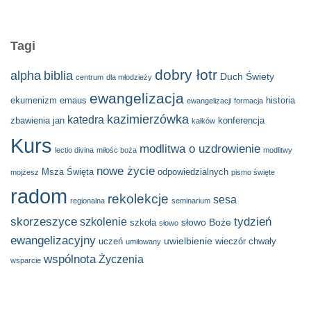
Tagi
dobry łotr
alpha
biblia
Duch Świety
centrum
dla młodzieży
ewangelizacja
ekumenizm
emaus
historia
ewangelizacji
formacja
kazimierzówka
katedra
zbawienia
jan
konferencja
kałków
Kurs
modlitwa o uzdrowienie
lectio divina
miłośc boża
modlitwy
nowe życie
Msza Święta
odpowiedzialnych
mojżesz
pismo święte
radom
rekolekcje
sesa
regionalna
seminarium
skorzeszyce
tydzień
szkolenie
słowo Boże
szkoła
słowo
ewangelizacyjny
uwielbienie
uczeń
wieczór chwały
umiłowany
wspólnota
Życzenia
wsparcie