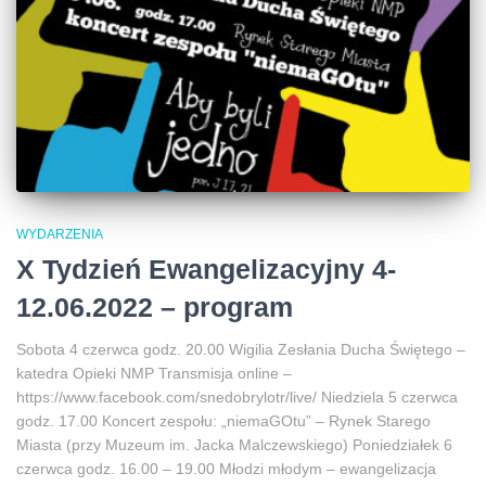
WYDARZENIA
X Tydzień Ewangelizacyjny 4-
12.06.2022 – program
Sobota 4 czerwca godz. 20.00 Wigilia Zesłania Ducha Świętego –
katedra Opieki NMP Transmisja online –
https://www.facebook.com/snedobrylotr/live/ Niedziela 5 czerwca
godz. 17.00 Koncert zespołu: „niemaGOtu” – Rynek Starego
Miasta (przy Muzeum im. Jacka Malczewskiego) Poniedziałek 6
czerwca godz. 16.00 – 19.00 Młodzi młodym – ewangelizacja