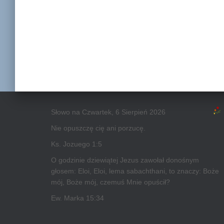
Słowo na Czwartek, 6 Sierpień 2026
Nie opuszczę cię ani porzucę.
Ks. Jozuego 1:5
O godzinie dziewiątej Jezus zawołał donośnym
głosem: Eloi, Eloi, lema sabachthani, to znaczy: Boże
mój, Boże mój, czemuś Mnie opuścił?
Ew. Marka 15:34