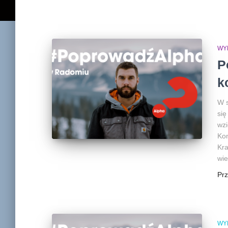
WY
P
k
W 
się
wzi
Kon
Kra
wie
Pr
WY