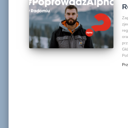
R
Zap
zje
reg
ora
prz
Głó
Pol
Pr