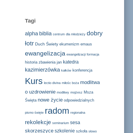
Tagi
dobry
alpha
biblia
centrum
dla młodzieży
łotr
Duch Świety
ekumenizm
emaus
ewangelizacja
ewangelizacji
formacja
katedra
historia zbawienia
jan
kazimierzówka
konferencja
kałków
Kurs
modlitwa
lectio divina
miłośc boża
o uzdrowienie
Msza
modlitwy
mojżesz
nowe życie
Święta
odpowiedzialnych
radom
pismo święte
regionalna
rekolekcje
sesa
seminarium
skorzeszyce
szkolenie
szkoła
słowo