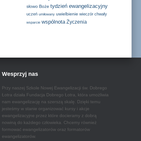
tydzień ewangelizacyjny
słowo Boże
uwielbienie
uczeń
wieczór chwały
umiłowany
wspólnota
Życzenia
wsparcie
Wesprzyj nas
Przy naszej Szkole Nowej Ewangelizacji św. Dobrego
Łotra działa Fundacja Dobrego Łotra, która umożliwia
nam ewangelizację na szerszą skalę. Dzięki temu
jesteśmy w stanie organizować kursy i akcje
ewangelizacyjne przez które docieramy z dobrą
nowiną do każdego człowieka. Chcemy również
formować ewangelizatorów oraz formatorów
ewangelizatorów.