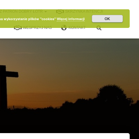
Z PATRON DOBRY ŁOTR
SKRZYNKA INTENCJI
OK
 na wykorzystanie plików "cookies"
Więcej informacji
WESPRZYJ NAS
KONTAKT