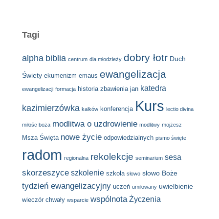
Tagi
dobry łotr
alpha
biblia
Duch
centrum
dla młodzieży
ewangelizacja
Świety
ekumenizm
emaus
katedra
historia zbawienia
jan
ewangelizacji
formacja
Kurs
kazimierzówka
konferencja
kałków
lectio divina
modlitwa o uzdrowienie
miłośc boża
modlitwy
mojżesz
nowe życie
Msza Święta
odpowiedzialnych
pismo święte
radom
rekolekcje
sesa
regionalna
seminarium
skorzeszyce
szkolenie
słowo Boże
szkoła
słowo
tydzień ewangelizacyjny
uwielbienie
uczeń
umiłowany
wspólnota
Życzenia
wieczór chwały
wsparcie