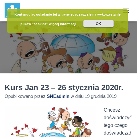
Kontynuując oglądanie tej witryny zgadzasz się na wykorzystanie
PRZE
OK
plików "cookies"
Więcej informacji
Kurs Jan 23 – 26 stycznia 2020r.
Opublikowano przez
SNEadmin
w dniu
19 grudnia 2019
Chcesz
doświadczyć
tego czego
doświadczał