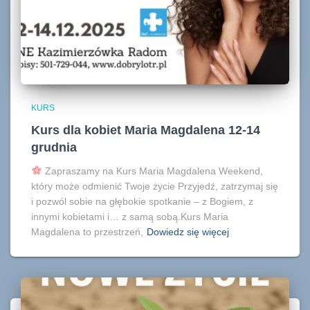
KURS
Kurs dla kobiet Maria Magdalena 12-14
grudnia
Zapraszamy na Kurs Maria Magdalena Weekend,
który może odmienić Twoje życie Przyjedź, zatrzymaj się
i pozwól sobie na głębokie spotkanie – z Bogiem, z
innymi kobietami i… z samą sobą.Kurs Maria
Magdalena to przestrzeń,
Dowiedz się więcej