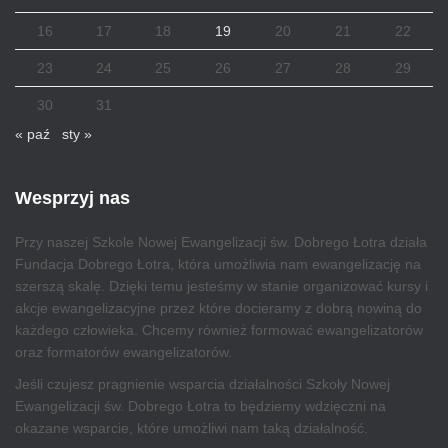
16
17
18
19
20
21
22
23
24
25
26
27
28
29
30
31
« paź
sty »
Wesprzyj nas
Przy naszej Szkole Nowej Ewangelizacji św. Dobrego Łotra działa
Fundacja Dobrego Łotra, która umożliwia nam ewangelizację na
szerszą skalę. Dzięki temu jesteśmy w stanie organizować kursy i
akcje ewangelizacyjne przez które docieramy z dobrą nowiną do
każdego człowieka. Chcemy również formować ewangelizatorów
oraz formatorów ewangelizatorów.
Jeśli czujesz pragnienie wsparcia działalności Szkoły Nowej
Ewangelizacji św. Dobrego Łotra to będziemy wdzięczni na
okazane wsparcie, które umożliwi nam taką działalność.