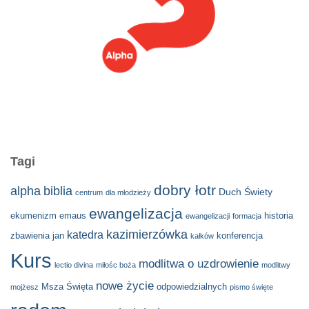
Tagi
dobry łotr
alpha
biblia
Duch Świety
centrum
dla młodzieży
ewangelizacja
ekumenizm
emaus
historia
ewangelizacji
formacja
kazimierzówka
katedra
zbawienia
jan
konferencja
kałków
Kurs
modlitwa o uzdrowienie
lectio divina
miłośc boża
modlitwy
nowe życie
Msza Święta
odpowiedzialnych
mojżesz
pismo święte