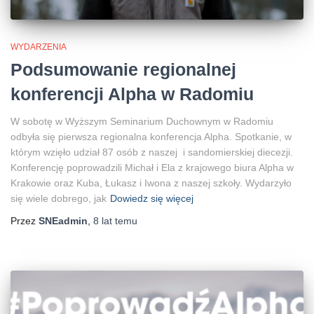
WYDARZENIA
Podsumowanie regionalnej
konferencji Alpha w Radomiu
W sobotę w Wyższym Seminarium Duchownym w Radomiu
odbyła się pierwsza regionalna konferencja Alpha. Spotkanie, w
którym wzięło udział 87 osób z naszej i sandomierskiej diecezji.
Konferencję poprowadzili Michał i Ela z krajowego biura Alpha w
Krakowie oraz Kuba, Łukasz i Iwona z naszej szkoły. Wydarzyło
się wiele dobrego, jak
Dowiedz się więcej
Przez
SNEadmin
,
8 lat
temu