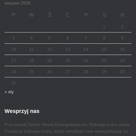
sierpień 2026
P
W
Ś
C
P
S
N
1
2
3
4
5
6
7
8
9
10
11
12
13
14
15
16
17
18
19
20
21
22
23
24
25
26
27
28
29
30
31
« sty
Wesprzyj nas
Przy naszej Szkole Nowej Ewangelizacji św. Dobrego Łotra działa
Fundacja Dobrego Łotra, która umożliwia nam ewangelizację na