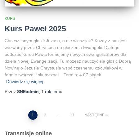
KURS
Kurs Paweł 2025
Chcesz innym głosić Jezusa, a nie wiesz jak? Każdy z nas jest
wezwany przez Chrystusa do głoszenia Ewangelii. Dlatego
podczas Kursu Pawła formujemy nowych ewangelizatorów dla
dzieła Nowej Ewangelizacji. Tu możesz nauczyć się głosić Dobrą
Nowinę o Jezusie Chrystusie współczesnemu człowiekowi w
formie twórczej i skutecznej. Termin: 4.07 piątek
Dowiedz się więcej
Przez
SNEadmin
,
1 rok
temu
Stronicowanie
1
2
…
17
NASTĘPNE
wpisów
Transmisje online