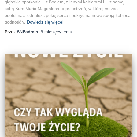
głębokie spotkanie – z Bogiem, z innymi kobietami i… z samą
sobą.Kurs Maria Magdalena to przestrzeń, w której możesz
odetchnąć, odnaleźć pokój serca i odkryć na nowo swoją kobiecą
godność w
Dowiedz się więcej
Przez
SNEadmin
,
9 miesięcy
temu