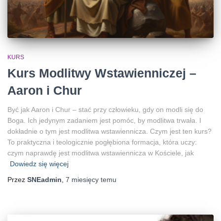
KURS
Kurs Modlitwy Wstawienniczej –
Aaron i Chur
Być jak Aaron i Chur – stać przy człowieku, gdy on modli się do
Boga. Ich jedynym zadaniem jest pomóc, by modlitwa trwała. I
dokładnie o tym jest modlitwa wstawiennicza. Czym jest ten kurs?
To praktyczna i teologicznie pogłębiona formacja, która uczy:
czym naprawdę jest modlitwa wstawiennicza w Kościele, jak
Dowiedz się więcej
Przez
SNEadmin
,
7 miesięcy
temu