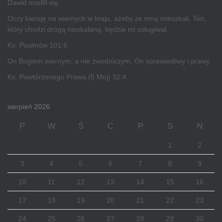
Dawid modlił się:
Oczy kieruję na wiernych w kraju, ażeby ze mną mieszkali. Ten,
który chodzi drogą nieskalaną, będzie mi usługiwał.
Ks. Psalmów 101:6
On Bogiem wiernym, a nie zwodniczym, On sprawiedliwy i prawy.
Ks. Powtórzonego Prawa (5 Moj) 32:4
sierpień 2026
P
W
Ś
C
P
S
N
1
2
3
4
5
6
7
8
9
10
11
12
13
14
15
16
17
18
19
20
21
22
23
24
25
26
27
28
29
30