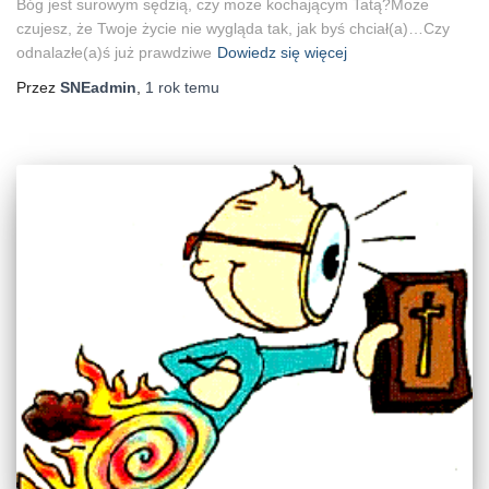
Bóg jest surowym sędzią, czy może kochającym Tatą?Może
czujesz, że Twoje życie nie wygląda tak, jak byś chciał(a)…Czy
odnalazłe(a)ś już prawdziwe
Dowiedz się więcej
Przez
SNEadmin
,
1 rok
temu