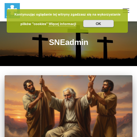
Kontynuując oglądanie tej witryny zgadzasz się na wykorzystanie
PRZE
OK
plików "cookies"
Więcej informacji
SNEadmin