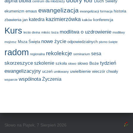
dobry łotr
alpha
biblia
Duch Świety
centrum
dla młodzieży
ewangelizacja
ekumenizm
emaus
historia
ewangelizacji
formacja
kazimierzówka
katedra
zbawienia
jan
konferencja
kałków
Kurs
modlitwa o uzdrowienie
lectio divina
miłośc boża
modlitwy
nowe życie
Msza Święta
odpowiedzialnych
mojżesz
pismo święte
radom
rekolekcje
sesa
regionalna
seminarium
skorzeszyce
tydzień
szkolenie
słowo Boże
szkoła
słowo
ewangelizacyjny
uwielbienie
uczeń
wieczór chwały
umiłowany
wspólnota
Życzenia
wsparcie
Słowo na Piątek, 7 Sierpień 2026