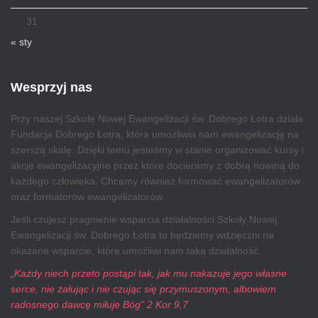
31
« sty
Wesprzyj nas
Przy naszej Szkole Nowej Ewangelizacji św. Dobrego Łotra działa
Fundacja Dobrego Łotra, która umożliwia nam ewangelizację na
szerszą skalę. Dzięki temu jesteśmy w stanie organizować kursy i
akcje ewangelizacyjne przez które docieramy z dobrą nowiną do
każdego człowieka. Chcemy również formować ewangelizatorów
oraz formatorów ewangelizatorów.
Jeśli czujesz pragnienie wsparcia działalności Szkoły Nowej
Ewangelizacji św. Dobrego Łotra to będziemy wdzięczni na
okazane wsparcie, które umożliwi nam taką działalność.
„Każdy niech przeto postąpi tak, jak mu nakazuje jego własne
serce, nie żałując i nie czując się przymuszonym, albowiem
radosnego dawcę miłuje Bóg” 2 Kor 9,7