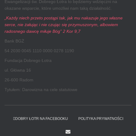
Ewangelizacji św. Dobrego Łotra to będziemy wdzięczni na
okazane wsparcie, które umożliwi nam taką działalność.
„Każdy niech przeto postąpi tak, jak mu nakazuje jego własne
serce, nie żałując i nie czując się przymuszonym, albowiem
radosnego dawcę miłuje Bóg” 2 Kor 9,7
Bank BGŻ
54 2030 0045 1110 0000 0278 1190
Fundacja Dobrego Łotra
ul. Główna 16
26-600 Radom
Tytułem: Darowizna na cele statutowe
DOBRY ŁOTR NA FACEBOOKU
POLITYKA PRYWATNOŚCI