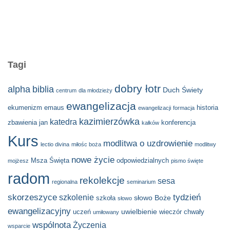
Tagi
dobry łotr
alpha
biblia
Duch Świety
centrum
dla młodzieży
ewangelizacja
ekumenizm
emaus
historia
ewangelizacji
formacja
kazimierzówka
katedra
zbawienia
jan
konferencja
kałków
Kurs
modlitwa o uzdrowienie
lectio divina
miłośc boża
modlitwy
nowe życie
Msza Święta
odpowiedzialnych
mojżesz
pismo święte
radom
rekolekcje
sesa
regionalna
seminarium
skorzeszyce
tydzień
szkolenie
słowo Boże
szkoła
słowo
ewangelizacyjny
uwielbienie
uczeń
wieczór chwały
umiłowany
wspólnota
Życzenia
wsparcie