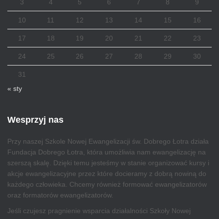
3
4
5
6
7
8
9
10
11
12
13
14
15
16
17
18
19
20
21
22
23
24
25
26
27
28
29
30
31
« sty
Wesprzyj nas
Przy naszej Szkole Nowej Ewangelizacji św. Dobrego Łotra działa
Fundacja Dobrego Łotra, która umożliwia nam ewangelizację na
szerszą skalę. Dzięki temu jesteśmy w stanie organizować kursy i
akcje ewangelizacyjne przez które docieramy z dobrą nowiną do
każdego człowieka. Chcemy również formować ewangelizatorów
oraz formatorów ewangelizatorów.
Jeśli czujesz pragnienie wsparcia działalności Szkoły Nowej