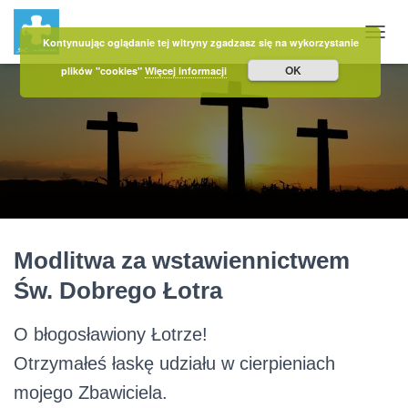
Kontynuując oglądanie tej witryny zgadzasz się na wykorzystanie
PRZE
OK
plików "cookies"
Więcej informacji
Modlitwa za wstawiennictwem
Św. Dobrego Łotra
O błogosławiony Łotrze!
Otrzymałeś łaskę udziału w cierpieniach
mojego Zbawiciela.