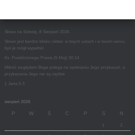
Słowo na Sobotę, 8 Sierpień 2026
Słowo jest bardzo blisko ciebie: w twych ustach i w twoim sercu,
byś je mógł wypełnić.
Ks. Powtórzonego Prawa (5 Moj) 30:14
Miłość względem Boga polega na spełnianiu Jego przykazań, a
przykazania Jego nie są ciężkie.
1 Jana 5:3
sierpień 2026
P
W
Ś
C
P
S
N
1
2