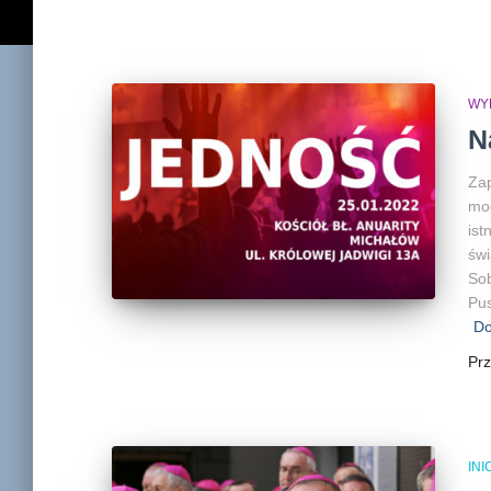
WY
N
Zap
mod
ist
świ
Sob
Pus
Do
Pr
IN