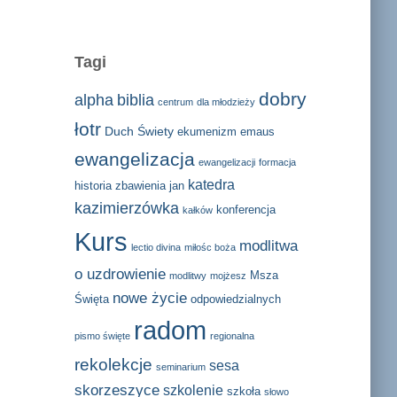
Tagi
dobry
alpha
biblia
centrum
dla młodzieży
łotr
Duch Świety
ekumenizm
emaus
ewangelizacja
ewangelizacji
formacja
katedra
historia zbawienia
jan
kazimierzówka
konferencja
kałków
Kurs
modlitwa
lectio divina
miłośc boża
o uzdrowienie
Msza
modlitwy
mojżesz
nowe życie
Święta
odpowiedzialnych
radom
pismo święte
regionalna
rekolekcje
sesa
seminarium
skorzeszyce
szkolenie
szkoła
słowo