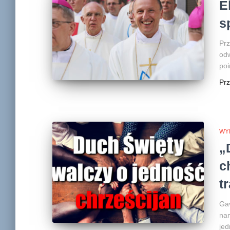
E
s
Prz
odw
poi
Pr
WY
„
c
t
Gav
nam
jed