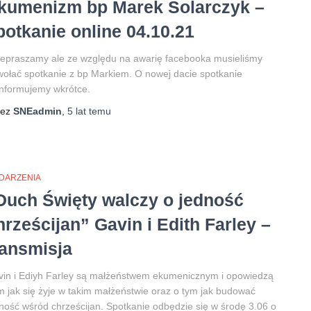
kumenizm bp Marek Solarczyk –
potkanie online 04.10.21
epraszamy ale ze względu na awarię facebooka musieliśmy
ołać spotkanie z bp Markiem. O nowej dacie spotkanie
nformujemy wkrótce.
zez
SNEadmin
,
5 lat
temu
DARZENIA
Duch Święty walczy o jedność
hrześcijan” Gavin i Edith Farley –
ransmisja
in i Ediyh Farley są małżeństwem ekumenicznym i opowiedzą
 jak się żyje w takim małżeństwie oraz o tym jak budować
ność wśród chrześcijan. Spotkanie odbędzie się w środę 3.06 o