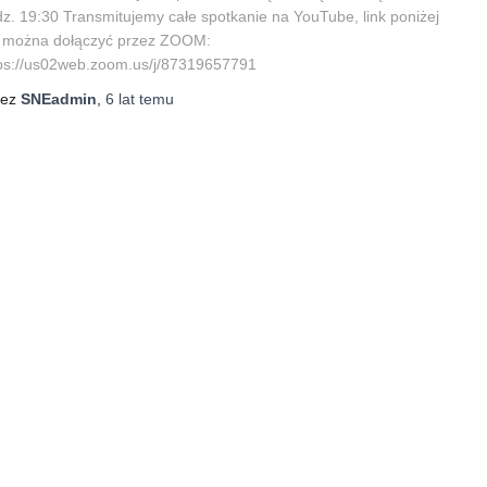
z. 19:30 Transmitujemy całe spotkanie na YouTube, link poniżej
b można dołączyć przez ZOOM:
ps://us02web.zoom.us/j/87319657791
zez
SNEadmin
,
6 lat
temu