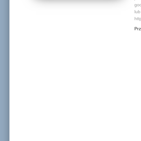
god
lu
htt
Pr