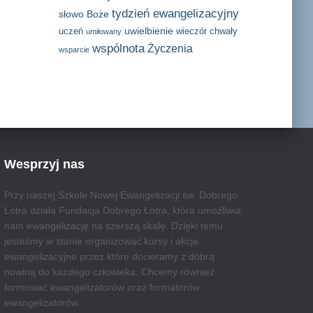
tydzień ewangelizacyjny
słowo Boże
uwielbienie
uczeń
wieczór chwały
umiłowany
wspólnota
Życzenia
wsparcie
Wesprzyj nas
Przy naszej Szkole Nowej Ewangelizacji św. Dobrego
Łotra działa Fundacja Dobrego Łotra, która umożliwia
nam ewangelizację na szerszą skalę. Dzięki temu
jesteśmy w stanie organizować kursy i akcje
ewangelizacyjne przez które docieramy z dobrą
nowiną do każdego człowieka. Chcemy również
formować ewangelizatorów oraz formatorów
ewangelizatorów.