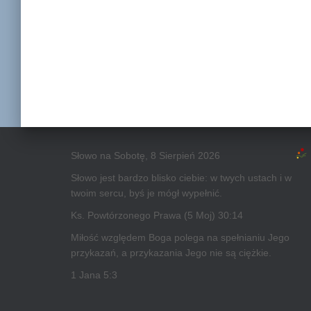
Słowo na Sobotę, 8 Sierpień 2026
Słowo jest bardzo blisko ciebie: w twych ustach i w
twoim sercu, byś je mógł wypełnić.
Ks. Powtórzonego Prawa (5 Moj) 30:14
Miłość względem Boga polega na spełnianiu Jego
przykazań, a przykazania Jego nie są ciężkie.
1 Jana 5:3