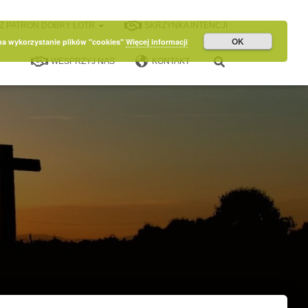
Z PATRON DOBRY ŁOTR
SKRZYNKA INTENCJI
OK
 na wykorzystanie plików "cookies"
Więcej informacji
WESPRZYJ NAS
KONTAKT