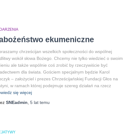
DARZENIA
abożeństwo ekumeniczne
raszamy chrześcijan wszelkich społeczności do wspólnej
litwy wokół słowa Bożego. Chcemy nie tylko wiedzieć o swoim
nieniu ale także wspólnie coś zrobić by rzeczywiście być
adectwem dla świata. Gościem specjalnym będzie Karol
czyk – założyciel i prezes Chrześcijańskiej Fundacji Głos na
tyni, w ramach której podejmuje szereg działań na rzecz
wiedz się więcej
zez
SNEadmin
,
5 lat
temu
ICJATYWY