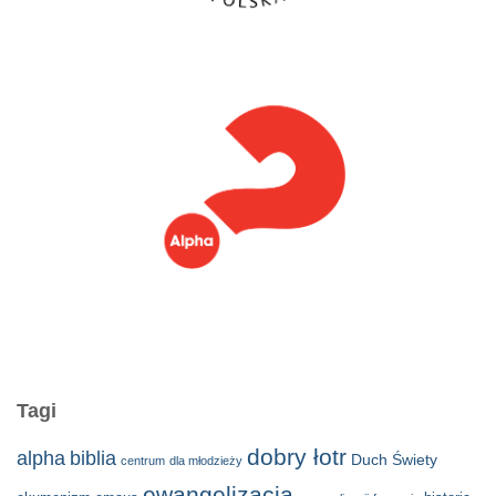
Tagi
dobry łotr
alpha
biblia
Duch Świety
centrum
dla młodzieży
ewangelizacja