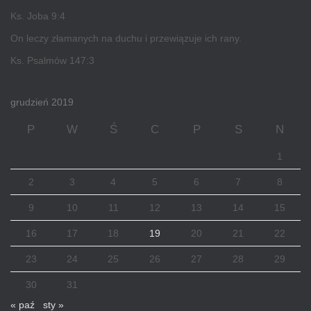
Ks. Joba 9:4
On leczy złamanych na duchu i przewiązuje ich rany.
Ks. Psalmów 147:3
grudzień 2019
P
W
Ś
C
P
S
N
1
2
3
4
5
6
7
8
9
10
11
12
13
14
15
16
17
18
19
20
21
22
23
24
25
26
27
28
29
30
31
« paź
sty »