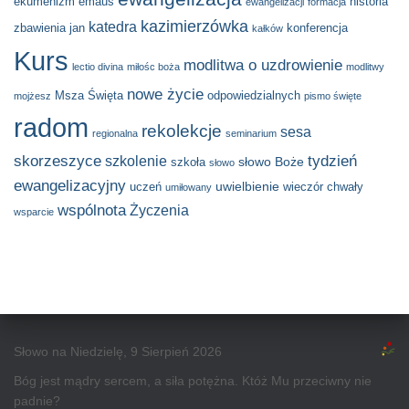
ekumenizm
emaus
historia
ewangelizacji
formacja
kazimierzówka
katedra
zbawienia
jan
konferencja
kałków
Kurs
modlitwa o uzdrowienie
lectio divina
miłośc boża
modlitwy
nowe życie
Msza Święta
odpowiedzialnych
mojżesz
pismo święte
radom
rekolekcje
sesa
regionalna
seminarium
skorzeszyce
tydzień
szkolenie
słowo Boże
szkoła
słowo
ewangelizacyjny
uwielbienie
uczeń
wieczór chwały
umiłowany
wspólnota
Życzenia
wsparcie
Słowo na Niedzielę, 9 Sierpień 2026
Bóg jest mądry sercem, a siła potężna. Któż Mu przeciwny nie
padnie?