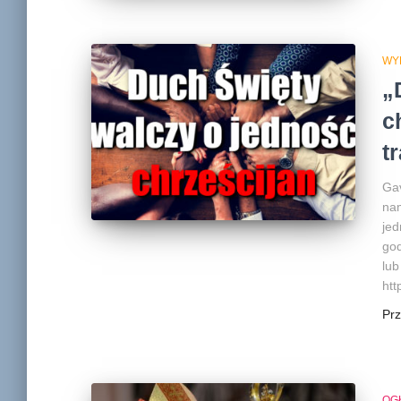
WY
„
c
t
Gav
nam
jed
god
lu
htt
Pr
OG