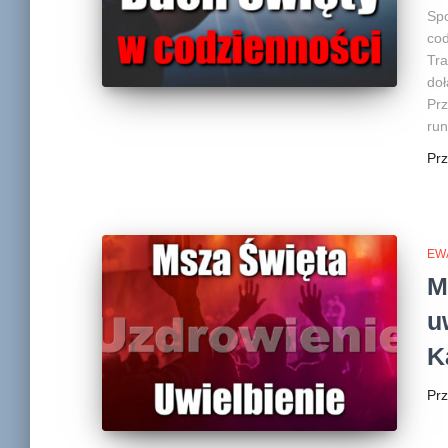
Spo
cod
Tra
do
Prz
run
Pr
EW
M
u
K
Pr