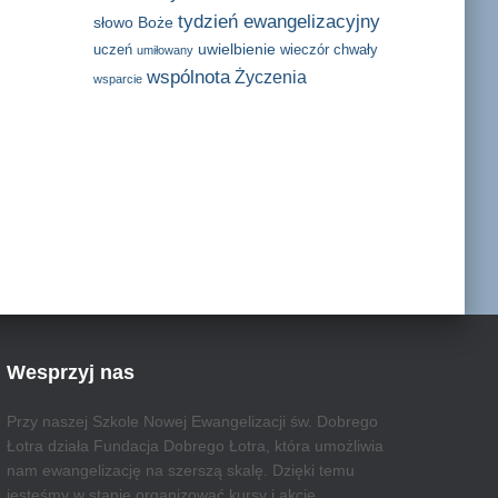
tydzień ewangelizacyjny
słowo Boże
uwielbienie
uczeń
wieczór chwały
umiłowany
wspólnota
Życzenia
wsparcie
Wesprzyj nas
Przy naszej Szkole Nowej Ewangelizacji św. Dobrego
Łotra działa Fundacja Dobrego Łotra, która umożliwia
nam ewangelizację na szerszą skalę. Dzięki temu
jesteśmy w stanie organizować kursy i akcje