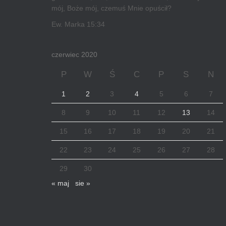
mój, Boże mój, czemuś Mnie opuścił?
Ew. Marka 15:34
czerwiec 2020
P
W
Ś
C
P
S
N
1
2
3
4
5
6
7
8
9
10
11
12
13
14
15
16
17
18
19
20
21
22
23
24
25
26
27
28
29
30
« maj
sie »