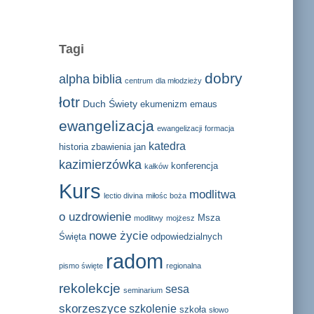
Tagi
dobry
alpha
biblia
centrum
dla młodzieży
łotr
Duch Świety
ekumenizm
emaus
ewangelizacja
ewangelizacji
formacja
katedra
historia zbawienia
jan
kazimierzówka
konferencja
kałków
Kurs
modlitwa
lectio divina
miłośc boża
o uzdrowienie
Msza
modlitwy
mojżesz
nowe życie
Święta
odpowiedzialnych
radom
pismo święte
regionalna
rekolekcje
sesa
seminarium
skorzeszyce
szkolenie
szkoła
słowo