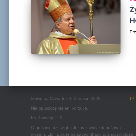
Ż
H
Pr
Słowo na Czwartek, 6 Sierpień 2026
Nie opuszczę cię ani porzucę.
Ks. Jozuego 1:5
O godzinie dziewiątej Jezus zawołał donośnym
głosem: Eloi, Eloi, lema sabachthani, to znaczy: Boże