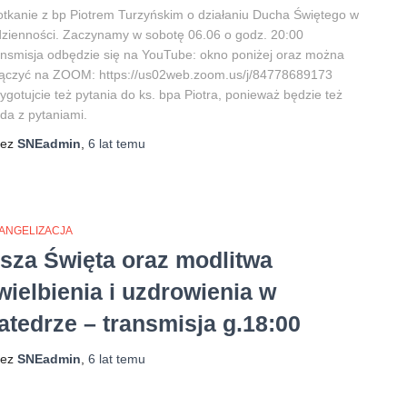
tkanie z bp Piotrem Turzyńskim o działaniu Ducha Świętego w
zienności. Zaczynamy w sobotę 06.06 o godz. 20:00
nsmisja odbędzie się na YouTube: okno poniżej oraz można
łączyć na ZOOM: https://us02web.zoom.us/j/84778689173
ygotujcie też pytania do ks. bpa Piotra, ponieważ będzie też
da z pytaniami.
zez
SNEadmin
,
6 lat
temu
ANGELIZACJA
sza Święta oraz modlitwa
wielbienia i uzdrowienia w
atedrze – transmisja g.18:00
zez
SNEadmin
,
6 lat
temu