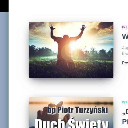
IN
W
Zap
Kaz
Pr
WY
„
P