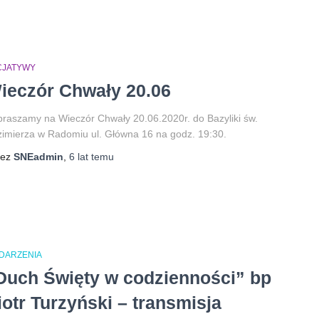
ICJATYWY
ieczór Chwały 20.06
raszamy na Wieczór Chwały 20.06.2020r. do Bazyliki św.
imierza w Radomiu ul. Główna 16 na godz. 19:30.
zez
SNEadmin
,
6 lat
temu
DARZENIA
Duch Święty w codzienności” bp
iotr Turzyński – transmisja