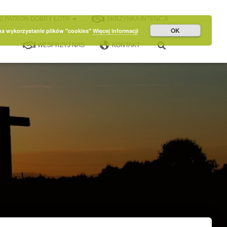
Z PATRON DOBRY ŁOTR
SKRZYNKA INTENCJI
OK
 na wykorzystanie plików "cookies"
Więcej informacji
WESPRZYJ NAS
KONTAKT