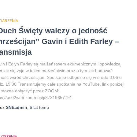
DARZENIA
Duch Święty walczy o jedność
hrześcijan” Gavin i Edith Farley –
ransmisja
in i Ediyh Farley są małżeństwem ekumenicznym i opowiedzą
 jak się żyje w takim małżeństwie oraz o tym jak budować
ność wśród chrześcijan. Spotkanie odbędzie się w środę 3.06 o
z. 19:30 Transmitujemy całe spotkanie na YouTube, link poniżej
b można dołączyć przez ZOOM:
ps://us02web.zoom.us/j/87319657791
zez
SNEadmin
,
6 lat
temu
ŁOSZENIA