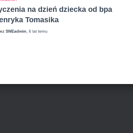
yczenia na dzień dziecka od bpa
enryka Tomasika
zez
SNEadmin
,
6 lat
temu