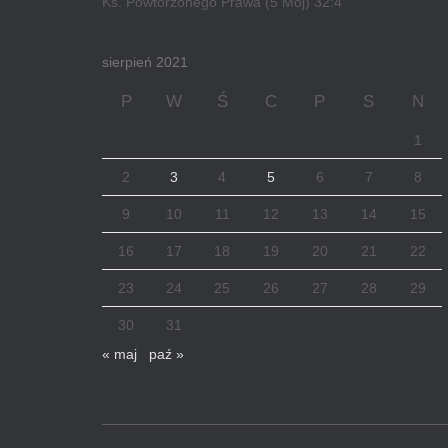
Ks. Powtórzonego Prawa (5 Moj) 32:4
sierpień 2021
P
W
Ś
C
P
S
N
1
2
3
4
5
6
7
8
9
10
11
12
13
14
15
16
17
18
19
20
21
22
23
24
25
26
27
28
29
30
31
« maj
paź »