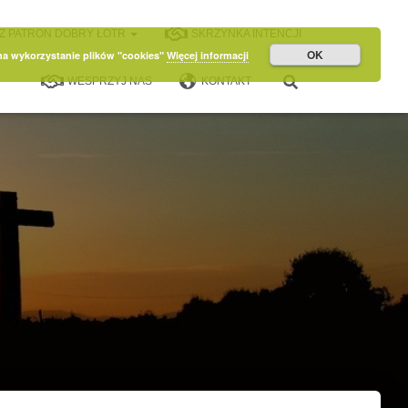
Z PATRON DOBRY ŁOTR
SKRZYNKA INTENCJI
OK
 na wykorzystanie plików "cookies"
Więcej informacji
WESPRZYJ NAS
KONTAKT