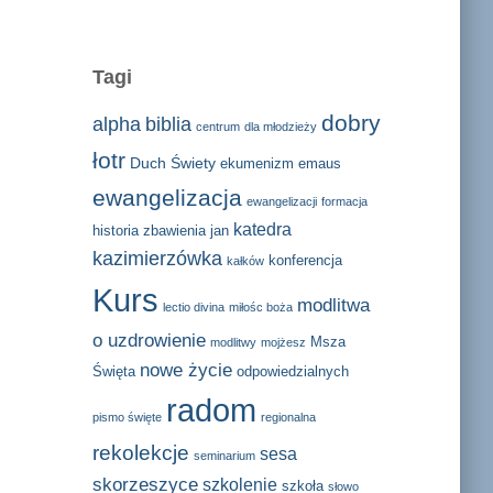
Tagi
dobry
alpha
biblia
centrum
dla młodzieży
łotr
Duch Świety
ekumenizm
emaus
ewangelizacja
ewangelizacji
formacja
katedra
historia zbawienia
jan
kazimierzówka
konferencja
kałków
Kurs
modlitwa
lectio divina
miłośc boża
o uzdrowienie
Msza
modlitwy
mojżesz
nowe życie
Święta
odpowiedzialnych
radom
pismo święte
regionalna
rekolekcje
sesa
seminarium
skorzeszyce
szkolenie
szkoła
słowo