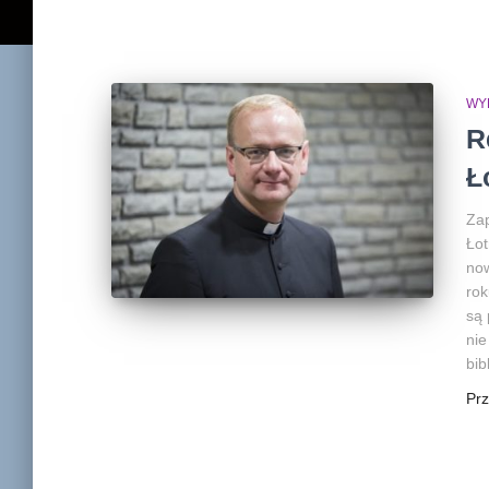
WY
R
Ł
Za
Łot
now
rok
są 
nie
bib
Pr