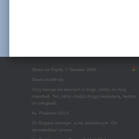
Słowo na Piątek, 7 Sierpień 2026
Dawid modlił się:
Oczy kieruję na wiernych w kraju, ażeby ze mną
mieszkali. Ten, który chodzi drogą nieskalaną, będzie
mi usługiwał.
Ks. Psalmów 101:6
On Bogiem wiernym, a nie zwodniczym, On
sprawiedliwy i prawy.