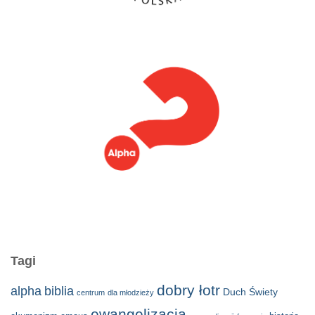
Tagi
dobry łotr
alpha
biblia
Duch Świety
centrum
dla młodzieży
ewangelizacja