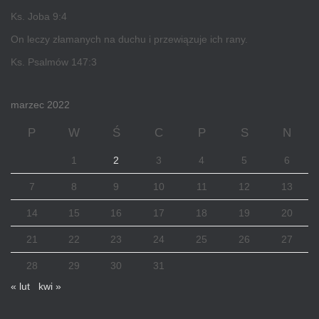
Ks. Joba 9:4
On leczy złamanych na duchu i przewiązuje ich rany.
Ks. Psalmów 147:3
marzec 2022
P
W
Ś
C
P
S
N
1
2
3
4
5
6
7
8
9
10
11
12
13
14
15
16
17
18
19
20
21
22
23
24
25
26
27
28
29
30
31
« lut
kwi »