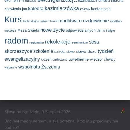
ekumenizm
emaus
historia
ewangelizacji
formacja
kazimierzówka
katedra
zbawienia
jan
konferencja
kałków
Kurs
modlitwa o uzdrowienie
lectio divina
miłośc boża
modlitwy
nowe życie
Msza Święta
odpowiedzialnych
mojżesz
pismo święte
radom
rekolekcje
sesa
regionalna
seminarium
skorzeszyce
tydzień
szkolenie
słowo Boże
szkoła
słowo
ewangelizacyjny
uwielbienie
uczeń
wieczór chwały
umiłowany
wspólnota
Życzenia
wsparcie
Słowo na Niedzielę, 9 Sierpień 2026
Bóg jest mądry sercem, a siła potężna. Któż Mu przeciwny nie
padnie?