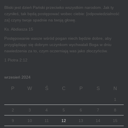
Bliski jest dzień Pański przeciwko wszystkim narodom. Jak ty
czyniłeś, tak będą postępować wobec ciebie: [odpowiedzialność
za] czyny twoje spadnie na twoją głowę.
Ks. Abdiasza 15
Postępowanie wasze wśród pogan niech będzie dobre, aby
przyglądając się dobrym uczynkom wychwalali Boga w dniu
nawiedzenia za to, czym oczerniają was jako złoczyńców.
1 Piotra 2:12
wrzesień 2024
P
W
Ś
C
P
S
N
1
2
3
4
5
6
7
8
9
10
11
12
13
14
15