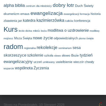
dobry łotr
alpha
biblia
Duch Świety
centrum
dla młodzieży
ewangelizacja
ekumenizm
emaus
historia
ewangelizacji
formacja
kazimierzówka
katedra
zbawienia
jan
konferencja
kałków
Kurs
modlitwa o uzdrowienie
lectio divina
miłośc boża
modlitwy
nowe życie
Msza Święta
odpowiedzialnych
mojżesz
pismo święte
radom
rekolekcje
sesa
regionalna
seminarium
skorzeszyce
tydzień
szkolenie
słowo Boże
szkoła
słowo
ewangelizacyjny
uwielbienie
uczeń
wieczór chwały
umiłowany
wspólnota
Życzenia
wsparcie
Słowo na Poniedziałek, 10 Sierpień 2026