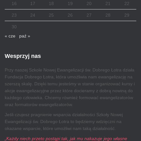
16
17
18
19
20
21
22
23
24
25
26
27
28
29
30
« cze
paź »
Wesprzyj nas
Przy naszej Szkole Nowej Ewangelizacji św. Dobrego Łotra działa
Fundacja Dobrego Łotra, która umożliwia nam ewangelizację na
szerszą skalę. Dzięki temu jesteśmy w stanie organizować kursy i
akcje ewangelizacyjne przez które docieramy z dobrą nowiną do
każdego człowieka. Chcemy również formować ewangelizatorów
oraz formatorów ewangelizatorów.
Jeśli czujesz pragnienie wsparcia działalności Szkoły Nowej
Ewangelizacji św. Dobrego Łotra to będziemy wdzięczni na
okazane wsparcie, które umożliwi nam taką działalność.
„Każdy niech przeto postąpi tak, jak mu nakazuje jego własne