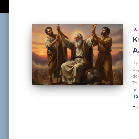
KU
K
A
Być
Bog
dok
To 
nap
Do
Pr