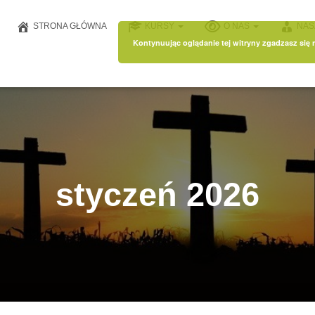
STRONA GŁÓWNA
KURSY
O NAS
NAS
Kontynuując oglądanie tej witryny zgadzasz się
styczeń 2026