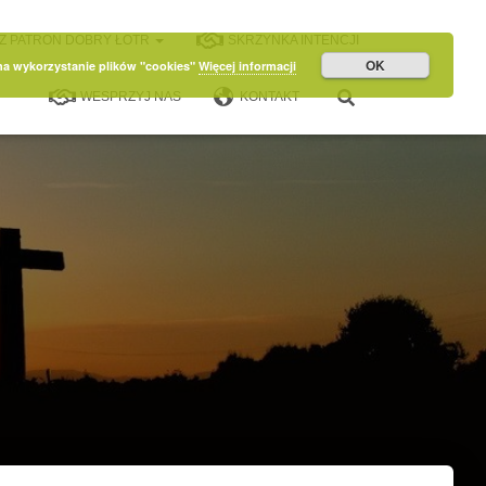
Z PATRON DOBRY ŁOTR
SKRZYNKA INTENCJI
OK
 na wykorzystanie plików "cookies"
Więcej informacji
WESPRZYJ NAS
KONTAKT