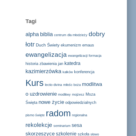
Tagi
dobry
alpha
biblia
centrum
dla młodzieży
łotr
Duch Świety
ekumenizm
emaus
ewangelizacja
ewangelizacji
formacja
katedra
historia zbawienia
jan
kazimierzówka
konferencja
kałków
Kurs
modlitwa
lectio divina
miłośc boża
o uzdrowienie
Msza
modlitwy
mojżesz
nowe życie
Święta
odpowiedzialnych
radom
pismo święte
regionalna
rekolekcje
sesa
seminarium
skorzeszyce
szkolenie
szkoła
słowo