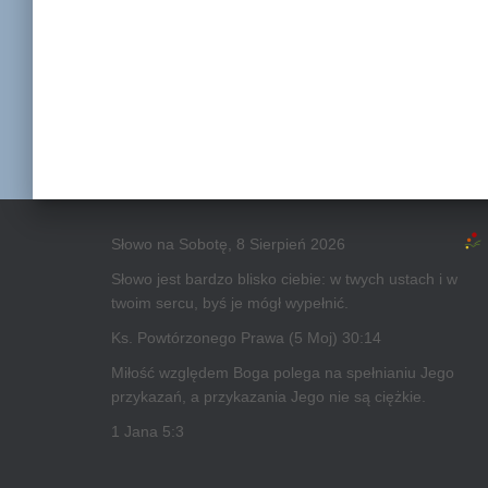
Słowo na Sobotę, 8 Sierpień 2026
Słowo jest bardzo blisko ciebie: w twych ustach i w
twoim sercu, byś je mógł wypełnić.
Ks. Powtórzonego Prawa (5 Moj) 30:14
Miłość względem Boga polega na spełnianiu Jego
przykazań, a przykazania Jego nie są ciężkie.
1 Jana 5:3