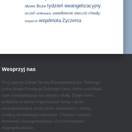
tydzień ewangelizacyjny
słowo Boże
uwielbienie
uczeń
wieczór chwały
umiłowany
wspólnota
Życzenia
wsparcie
Wesprzyj nas
Przy naszej Szkole Nowej Ewangelizacji św. Dobrego
Łotra działa Fundacja Dobrego Łotra, która umożliwia
nam ewangelizację na szerszą skalę. Dzięki temu
jesteśmy w stanie organizować kursy i akcje
ewangelizacyjne przez które docieramy z dobrą
nowiną do każdego człowieka. Chcemy również
formować ewangelizatorów oraz formatorów
ewangelizatorów.