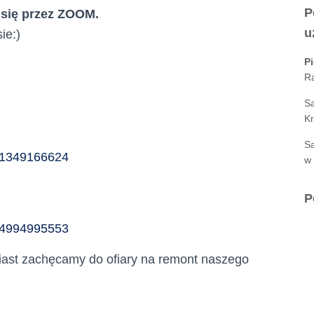
P
 się przez ZOOM.
u
ie:)
P
R
Sa
Kr
Sa
/81349166624
w 
P
/84994995553
omiast zachęcamy do ofiary na remont naszego