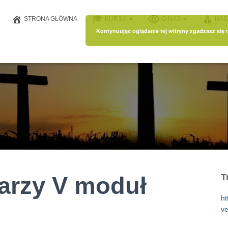
STRONA GŁÓWNA
KURSY
O NAS
NAS
Kontynuując oglądanie tej witryny zgadzasz się
arzy V moduł
T
ht
ve