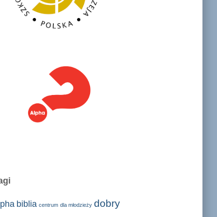
agi
dobry
lpha
biblia
centrum
dla młodzieży