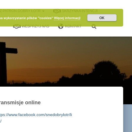
Z PATRON DOBRY ŁOTR
SKRZYNKA INTENCJI
OK
 na wykorzystanie plików "cookies"
Więcej informacji
WESPRZYJ NAS
KONTAKT
ransmisje online
tps://www.facebook.com/snedobrylotr/li
/