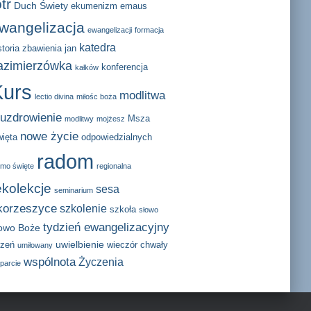
otr
Duch Świety
ekumenizm
emaus
wangelizacja
ewangelizacji
formacja
katedra
storia zbawienia
jan
azimierzówka
konferencja
kałków
Kurs
modlitwa
lectio divina
miłośc boża
 uzdrowienie
Msza
modlitwy
mojżesz
nowe życie
ięta
odpowiedzialnych
radom
smo święte
regionalna
ekolekcje
sesa
seminarium
korzeszyce
szkolenie
szkoła
słowo
tydzień ewangelizacyjny
łowo Boże
uwielbienie
zeń
wieczór chwały
umiłowany
wspólnota
Życzenia
parcie