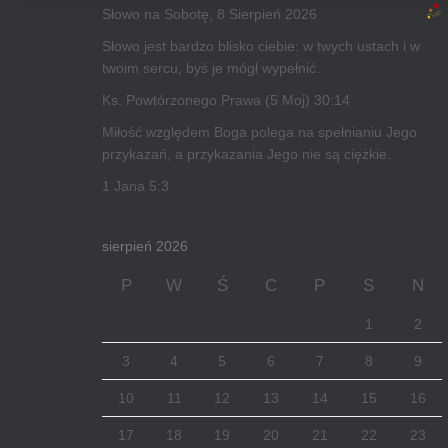
Słowo na Sobotę, 8 Sierpień 2026
Słowo jest bardzo blisko ciebie: w twych ustach i w
twoim sercu, byś je mógł wypełnić.
Ks. Powtórzonego Prawa (5 Moj) 30:14
Miłość względem Boga polega na spełnianiu Jego
przykazań, a przykazania Jego nie są ciężkie.
1 Jana 5:3
sierpień 2026
P
W
Ś
C
P
S
N
1
2
3
4
5
6
7
8
9
10
11
12
13
14
15
16
17
18
19
20
21
22
23