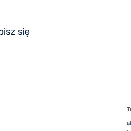
isz się
T
a