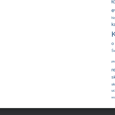
ł
e
hi
k
o
Św
pi
r
s
s
uc
ws