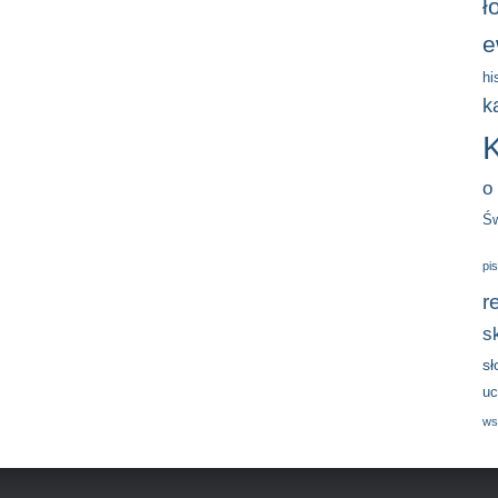
ł
e
hi
k
o
Św
pi
r
s
s
uc
ws