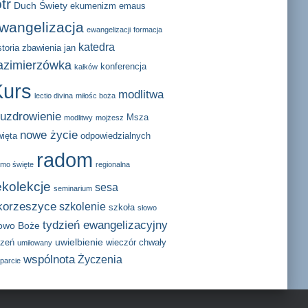
otr
Duch Świety
ekumenizm
emaus
wangelizacja
ewangelizacji
formacja
katedra
storia zbawienia
jan
azimierzówka
konferencja
kałków
Kurs
modlitwa
lectio divina
miłośc boża
 uzdrowienie
Msza
modlitwy
mojżesz
nowe życie
ięta
odpowiedzialnych
radom
smo święte
regionalna
ekolekcje
sesa
seminarium
korzeszyce
szkolenie
szkoła
słowo
tydzień ewangelizacyjny
łowo Boże
uwielbienie
zeń
wieczór chwały
umiłowany
wspólnota
Życzenia
parcie