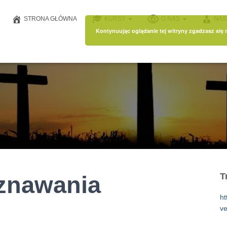
STRONA GŁÓWNA
KURSY
O NAS
NAS
Kontynuując oglądanie tej witryny zgadzasz się
znawania
T
ht
ve