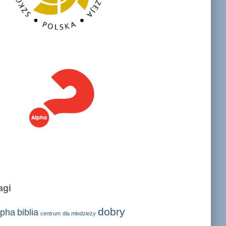
agi
dobry
lpha
biblia
centrum
dla młodzieży