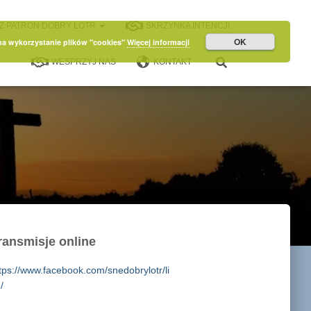
Z PATRON DOBRY ŁOTR
SKRZYNKA INTENCJI
OK
 na wykorzystanie plików "cookies"
Więcej informacji
WESPRZYJ NAS
KONTAKT
ransmisje online
tps://www.facebook.com/snedobrylotr/li
/