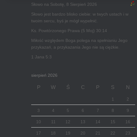
Słowo na Sobotę, 8 Sierpień 2026
Słowo jest bardzo blisko ciebie: w twych ustach i w
twoim sercu, byś je mógł wypełnić.
Ks. Powtórzonego Prawa (5 Moj) 30:14
Miłość względem Boga polega na spełnianiu Jego
przykazań, a przykazania Jego nie są ciężkie.
1 Jana 5:3
sierpień 2026
P
W
Ś
C
P
S
N
1
2
3
4
5
6
7
8
9
10
11
12
13
14
15
16
17
18
19
20
21
22
23