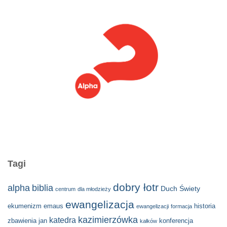
Tagi
dobry łotr
alpha
biblia
Duch Świety
centrum
dla młodzieży
ewangelizacja
ekumenizm
emaus
historia
ewangelizacji
formacja
kazimierzówka
katedra
zbawienia
jan
konferencja
kałków