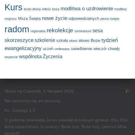
Kurs
modlitwa o uzdrowienie
lectio divina
miłośc boża
modlitwy
nowe życie
Msza Święta
odpowiedzialnych
mojżesz
pismo święte
radom
rekolekcje
sesa
regionalna
seminarium
skorzeszyce
tydzień
szkolenie
słowo Boże
szkoła
słowo
ewangelizacyjny
uwielbienie
uczeń
wieczór chwały
umiłowany
wspólnota
Życzenia
wsparcie
Słowo na Czwartek, 6 Sierpień 2026
Nie opuszczę cię ani porzucę.
Ks. Jozuego 1:5
O godzinie dziewiątej Jezus zawołał donośnym głosem: Eloi, Eloi,
lema sabachthani, to znaczy: Boże mój, Boże mój, czemuś Mnie
opuścił?