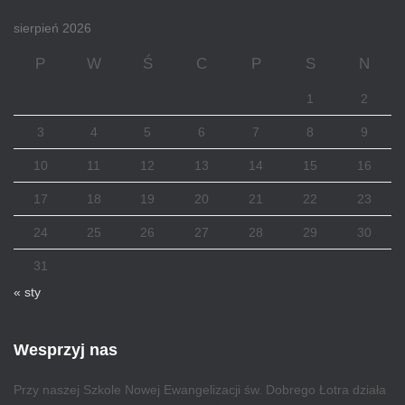
sierpień 2026
P
W
Ś
C
P
S
N
1
2
3
4
5
6
7
8
9
10
11
12
13
14
15
16
17
18
19
20
21
22
23
24
25
26
27
28
29
30
31
« sty
Wesprzyj nas
Przy naszej Szkole Nowej Ewangelizacji św. Dobrego Łotra działa