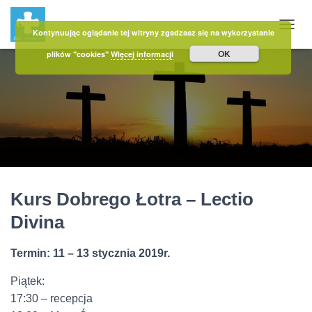
Kontynuując oglądanie tej witryny zgadzasz się na wykorzystanie
PRZE
OK
plików "cookies"
Więcej informacji
Kurs Dobrego Łotra – Lectio
Divina
Termin: 11 – 13 stycznia 2019r.
Piątek:
17:30 – recepcja