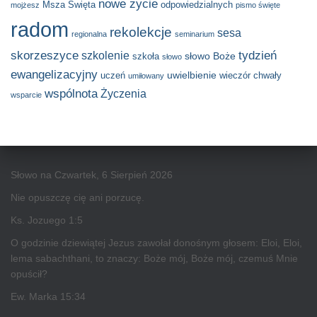
nowe życie
Msza Święta
odpowiedzialnych
mojżesz
pismo święte
radom
rekolekcje
sesa
regionalna
seminarium
skorzeszyce
tydzień
szkolenie
słowo Boże
szkoła
słowo
ewangelizacyjny
uwielbienie
uczeń
wieczór chwały
umiłowany
wspólnota
Życzenia
wsparcie
Słowo na Czwartek, 6 Sierpień 2026
Nie opuszczę cię ani porzucę.
Ks. Jozuego 1:5
O godzinie dziewiątej Jezus zawołał donośnym głosem: Eloi, Eloi,
lema sabachthani, to znaczy: Boże mój, Boże mój, czemuś Mnie
opuścił?
Ew. Marka 15:34