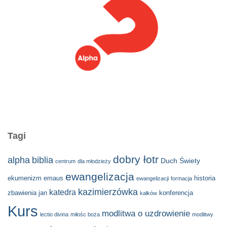
Tagi
dobry łotr
alpha
biblia
Duch Świety
centrum
dla młodzieży
ewangelizacja
ekumenizm
emaus
historia
ewangelizacji
formacja
kazimierzówka
katedra
zbawienia
jan
konferencja
kałków
Kurs
modlitwa o uzdrowienie
lectio divina
miłośc boża
modlitwy