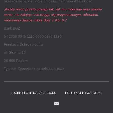
okazane wsparcie, które umożliwi nam taką działalność.
„Każdy niech przeto postąpi tak, jak mu nakazuje jego własne
serce, nie żałując i nie czując się przymuszonym, albowiem
radosnego dawcę miłuje Bóg” 2 Kor 9,7
Bank BGŻ
54 2030 0045 1110 0000 0278 1190
Fundacja Dobrego Łotra
ul. Główna 16
26-600 Radom
Tytułem: Darowizna na cele statutowe
DOBRY ŁOTR NA FACEBOOKU
POLITYKA PRYWATNOŚCI