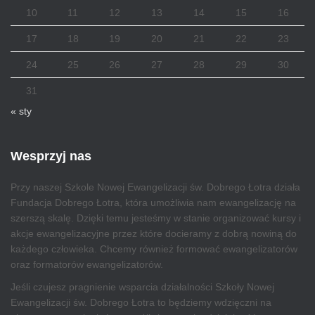
10
11
12
13
14
15
16
17
18
19
20
21
22
23
24
25
26
27
28
29
30
31
« sty
Wesprzyj nas
Przy naszej Szkole Nowej Ewangelizacji św. Dobrego Łotra działa
Fundacja Dobrego Łotra, która umożliwia nam ewangelizację na
szerszą skalę. Dzięki temu jesteśmy w stanie organizować kursy i
akcje ewangelizacyjne przez które docieramy z dobrą nowiną do
każdego człowieka. Chcemy również formować ewangelizatorów
oraz formatorów ewangelizatorów.
Jeśli czujesz pragnienie wsparcia działalności Szkoły Nowej
Ewangelizacji św. Dobrego Łotra to będziemy wdzięczni na