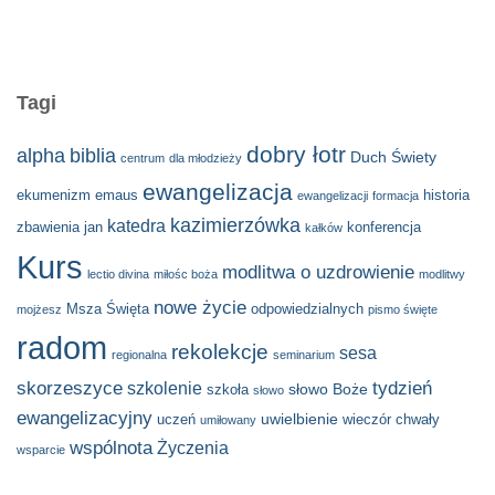
Tagi
dobry łotr
alpha
biblia
Duch Świety
centrum
dla młodzieży
ewangelizacja
ekumenizm
emaus
historia
ewangelizacji
formacja
kazimierzówka
katedra
zbawienia
jan
konferencja
kałków
Kurs
modlitwa o uzdrowienie
lectio divina
miłośc boża
modlitwy
nowe życie
Msza Święta
odpowiedzialnych
mojżesz
pismo święte
radom
rekolekcje
sesa
regionalna
seminarium
skorzeszyce
tydzień
szkolenie
słowo Boże
szkoła
słowo
ewangelizacyjny
uwielbienie
uczeń
wieczór chwały
umiłowany
wspólnota
Życzenia
wsparcie