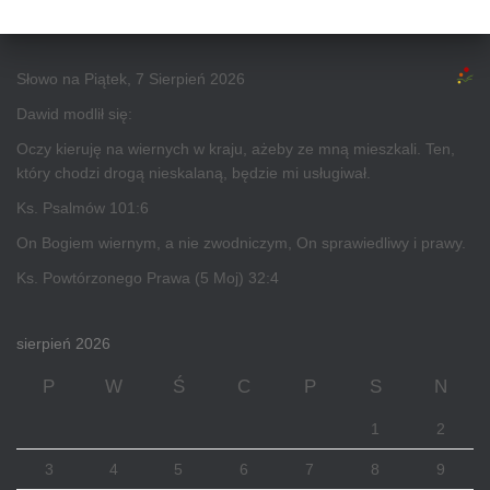
Słowo na Piątek, 7 Sierpień 2026
Dawid modlił się:
Oczy kieruję na wiernych w kraju, ażeby ze mną mieszkali. Ten,
który chodzi drogą nieskalaną, będzie mi usługiwał.
Ks. Psalmów 101:6
On Bogiem wiernym, a nie zwodniczym, On sprawiedliwy i prawy.
Ks. Powtórzonego Prawa (5 Moj) 32:4
sierpień 2026
P
W
Ś
C
P
S
N
1
2
3
4
5
6
7
8
9