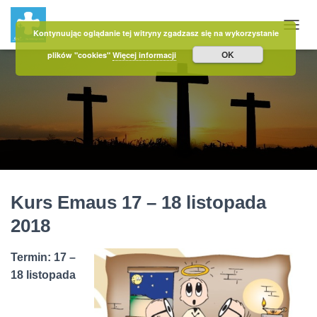
Kontynuując oglądanie tej witryny zgadzasz się na wykorzystanie
PRZE
OK
plików "cookies"
Więcej informacji
Kurs Emaus 17 – 18 listopada
2018
Termin: 17 –
18 listopada