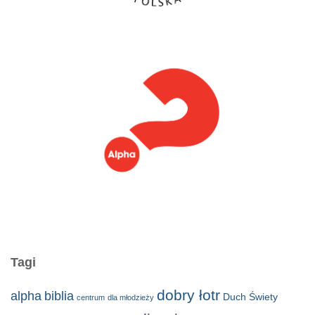
Tagi
dobry łotr
alpha
biblia
Duch Świety
centrum
dla młodzieży