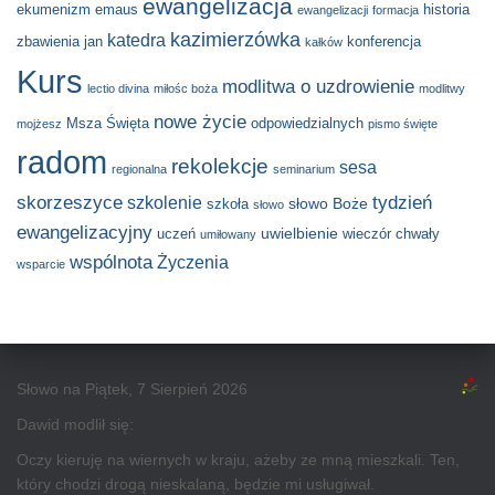
ewangelizacja
ekumenizm
emaus
historia
ewangelizacji
formacja
kazimierzówka
katedra
zbawienia
jan
konferencja
kałków
Kurs
modlitwa o uzdrowienie
lectio divina
miłośc boża
modlitwy
nowe życie
Msza Święta
odpowiedzialnych
mojżesz
pismo święte
radom
rekolekcje
sesa
regionalna
seminarium
skorzeszyce
tydzień
szkolenie
słowo Boże
szkoła
słowo
ewangelizacyjny
uwielbienie
uczeń
wieczór chwały
umiłowany
wspólnota
Życzenia
wsparcie
Słowo na Piątek, 7 Sierpień 2026
Dawid modlił się:
Oczy kieruję na wiernych w kraju, ażeby ze mną mieszkali. Ten,
który chodzi drogą nieskalaną, będzie mi usługiwał.