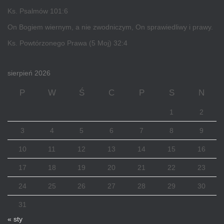
Ks. Psalmów 101:6
On Bogiem wiernym, a nie zwodniczym, On sprawiedliwy i prawy.
Ks. Powtórzonego Prawa (5 Moj) 32:4
sierpień 2026
P
W
Ś
C
P
S
N
1
2
3
4
5
6
7
8
9
10
11
12
13
14
15
16
17
18
19
20
21
22
23
24
25
26
27
28
29
30
31
« sty