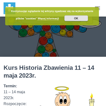
Kontynuując oglądanie tej witryny zgadzasz się na wykorzystanie
PRZE
OK
plików "cookies"
Więcej informacji
Kurs Historia Zbawienia 11 – 14
maja 2023r.
Termin:
11 – 14 maja
2023r.
Rozpoczęcie: