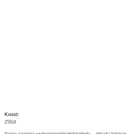
Koszt:
250zł
*cena zawiera wyżywienie(piątek/sobota – obiad i kolację,