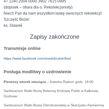
47 1140 2004 0000 3902 7615 0995
(dopisek – ofiara dla o. Rekolekcjonisty)
Niech Pan da nam wszystkim łaskę owocnych rekolekcji!
Szczęść Boże!
ks. Sławek
Zapisy zakończone
Transmisje online
https://www.facebook.com/snedobrylotr/live/
Posługa modlitwy o uzdrowienie
Pierwszy wtorek miesiąca
– Katedra Radom godz. 18:00
Sanktuarium Matki Bożej Bolesnej Królowej Polski w Kałkowie-
Godowie:
Sanktuarium Matki Bożej Ostrobramskiej w Skarżysku-Kamiennej