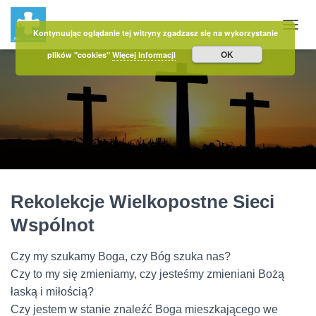
Kontynuując oglądanie tej witryny zgadzasz się na wykorzystanie
PRZE
OK
plików "cookies"
Więcej informacji
Rekolekcje Wielkopostne Sieci
Wspólnot
Czy my szukamy Boga, czy Bóg szuka nas?
Czy to my się zmieniamy, czy jesteśmy zmieniani Bożą
łaską i miłością?
Czy jestem w stanie znaleźć Boga mieszkającego we