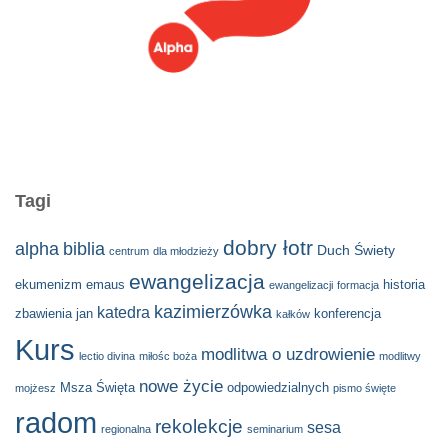
Tagi
dobry łotr
alpha
biblia
Duch Świety
centrum
dla młodzieży
ewangelizacja
ekumenizm
emaus
historia
ewangelizacji
formacja
kazimierzówka
katedra
zbawienia
jan
konferencja
kałków
Kurs
modlitwa o uzdrowienie
lectio divina
miłośc boża
modlitwy
nowe życie
Msza Święta
odpowiedzialnych
mojżesz
pismo święte
radom
rekolekcje
sesa
regionalna
seminarium