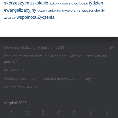
skorzeszyce
tydzień
szkolenie
słowo Boże
szkoła
słowo
ewangelizacyjny
uwielbienie
uczeń
wieczór chwały
umiłowany
wspólnota
Życzenia
wsparcie
Słowo na Niedzielę, 9 Sierpień 2026
Bóg jest mądry sercem, a siła potężna. Któż Mu przeciwny nie
padnie?
Ks. Joba 9:4
On leczy złamanych na duchu i przewiązuje ich rany.
Ks. Psalmów 147:3
sierpień 2026
P
W
Ś
C
P
S
N