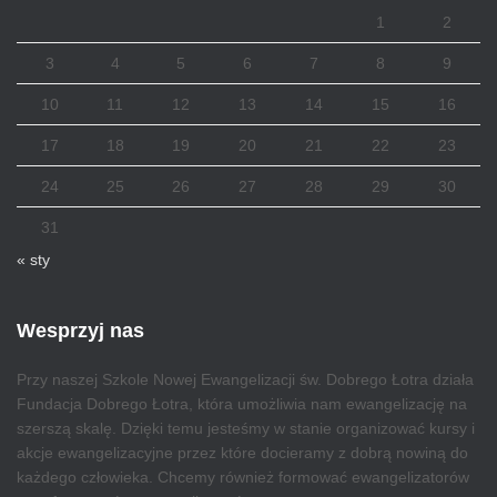
1
2
3
4
5
6
7
8
9
10
11
12
13
14
15
16
17
18
19
20
21
22
23
24
25
26
27
28
29
30
31
« sty
Wesprzyj nas
Przy naszej Szkole Nowej Ewangelizacji św. Dobrego Łotra działa
Fundacja Dobrego Łotra, która umożliwia nam ewangelizację na
szerszą skalę. Dzięki temu jesteśmy w stanie organizować kursy i
akcje ewangelizacyjne przez które docieramy z dobrą nowiną do
każdego człowieka. Chcemy również formować ewangelizatorów