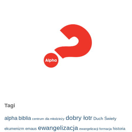
Tagi
dobry łotr
alpha
biblia
Duch Świety
centrum
dla młodzieży
ewangelizacja
ekumenizm
emaus
historia
ewangelizacji
formacja