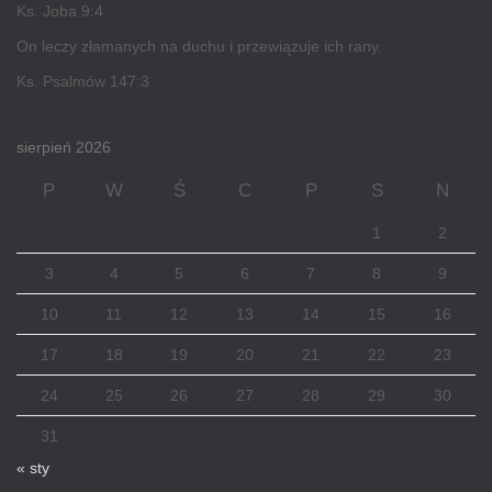
Ks. Joba 9:4
On leczy złamanych na duchu i przewiązuje ich rany.
Ks. Psalmów 147:3
sierpień 2026
P
W
Ś
C
P
S
N
1
2
3
4
5
6
7
8
9
10
11
12
13
14
15
16
17
18
19
20
21
22
23
24
25
26
27
28
29
30
31
« sty