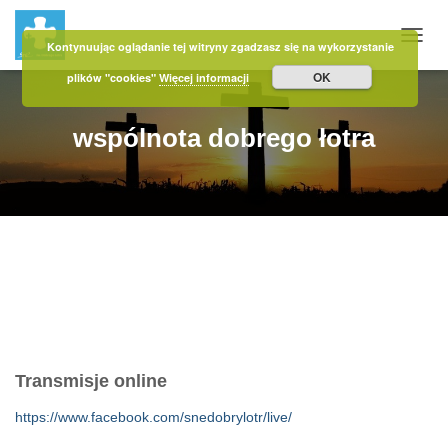
Kontynuując oglądanie tej witryny zgadzasz się na wykorzystanie
PRZE
OK
plików "cookies"
Więcej informacji
wspólnota dobrego łotra
Transmisje online
https://www.facebook.com/snedobrylotr/live/