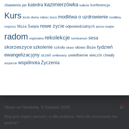
kazimierzówka
katedra
zbawienia
jan
konferencja
kałków
Kurs
modlitwa o uzdrowienie
lectio divina
miłośc boża
modlitwy
nowe życie
Msza Święta
odpowiedzialnych
mojżesz
pismo święte
radom
rekolekcje
sesa
regionalna
seminarium
skorzeszyce
tydzień
szkolenie
słowo Boże
szkoła
słowo
ewangelizacyjny
uwielbienie
uczeń
wieczór chwały
umiłowany
wspólnota
Życzenia
wsparcie
Słowo na Niedzielę, 9 Sierpień 2026
Bóg jest mądry sercem, a siła potężna. Któż Mu przeciwny nie
padnie?