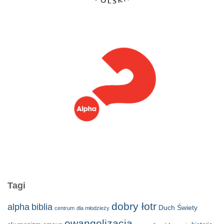
Tagi
dobry łotr
alpha
biblia
Duch Świety
centrum
dla młodzieży
ewangelizacja