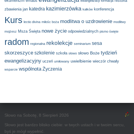
ekumenizm
emaus
historia
ewangelizacji
formacja
kazimierzówka
katedra
zbawienia
jan
konferencja
kałków
Kurs
modlitwa o uzdrowienie
lectio divina
miłośc boża
modlitwy
nowe życie
Msza Święta
odpowiedzialnych
mojżesz
pismo święte
radom
rekolekcje
sesa
regionalna
seminarium
skorzeszyce
tydzień
szkolenie
słowo Boże
szkoła
słowo
ewangelizacyjny
uwielbienie
uczeń
wieczór chwały
umiłowany
wspólnota
Życzenia
wsparcie
Słowo na Sobotę, 8 Sierpień 2026
Słowo jest bardzo blisko ciebie: w twych ustach i w twoim sercu,
byś je mógł wypełnić.