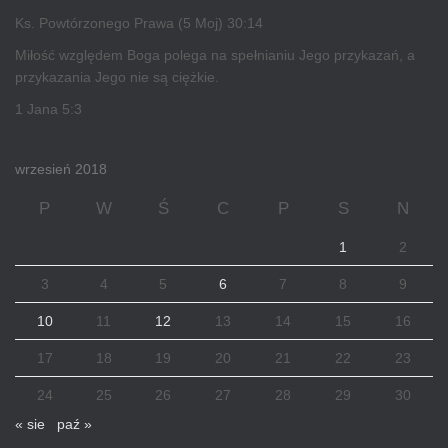
Ks. Powtórzonego Prawa (5 Moj) 30:14
Miłość względem Boga polega na spełnianiu Jego przykazań, a
przykazania Jego nie są ciężkie.
1 Jana 5:3
wrzesień 2018
P
W
Ś
C
P
S
N
1
2
3
4
5
6
7
8
9
10
11
12
13
14
15
16
17
18
19
20
21
22
23
24
25
26
27
28
29
30
« sie
paź »