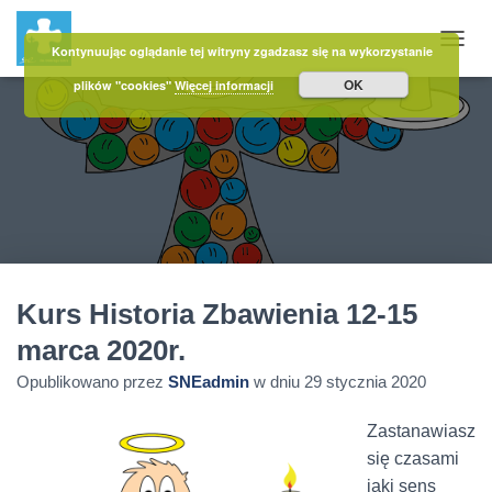
Kontynuując oglądanie tej witryny zgadzasz się na wykorzystanie
PRZE
OK
plików "cookies"
Więcej informacji
Kurs Historia Zbawienia 12-15
marca 2020r.
Opublikowano przez
SNEadmin
w dniu
29 stycznia 2020
Zastanawiasz
się czasami
jaki sens