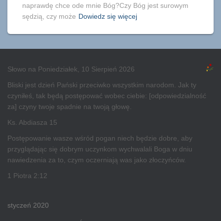
naprawdę chce ode mnie Bóg?Czy Bóg jest surowym
sędzią, czy może
Dowiedz się więcej
Słowo na Poniedziałek, 10 Sierpień 2026
Bliski jest dzień Pański przeciwko wszystkim narodom. Jak ty
czyniłeś, tak będą postępować wobec ciebie: [odpowiedzialność
za] czyny twoje spadnie na twoją głowę.
Ks. Abdiasza 15
Postępowanie wasze wśród pogan niech będzie dobre, aby
przyglądając się dobrym uczynkom wychwalali Boga w dniu
nawiedzenia za to, czym oczerniają was jako złoczyńców.
1 Piotra 2:12
styczeń 2020