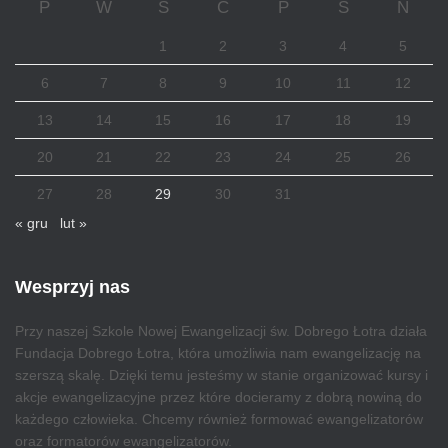
P
W
Ś
C
P
S
N
1
2
3
4
5
6
7
8
9
10
11
12
13
14
15
16
17
18
19
20
21
22
23
24
25
26
27
28
29
30
31
« gru
lut »
Wesprzyj nas
Przy naszej Szkole Nowej Ewangelizacji św. Dobrego Łotra działa
Fundacja Dobrego Łotra, która umożliwia nam ewangelizację na
szerszą skalę. Dzięki temu jesteśmy w stanie organizować kursy i
akcje ewangelizacyjne przez które docieramy z dobrą nowiną do
każdego człowieka. Chcemy również formować ewangelizatorów
oraz formatorów ewangelizatorów.