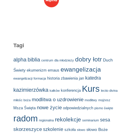
Tagi
dobry łotr
alpha
biblia
Duch
centrum
dla młodzieży
ewangelizacja
Świety
ekumenizm
emaus
katedra
historia zbawienia
jan
ewangelizacji
formacja
Kurs
kazimierzówka
konferencja
kałków
lectio divina
modlitwa o uzdrowienie
miłośc boża
modlitwy
mojżesz
nowe życie
Msza Święta
odpowiedzialnych
pismo święte
radom
rekolekcje
sesa
regionalna
seminarium
skorzeszyce
szkolenie
słowo Boże
szkoła
słowo