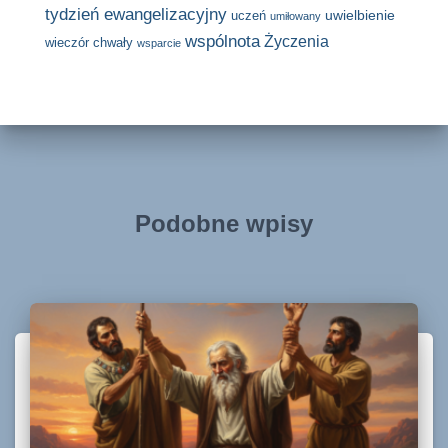
tydzień ewangelizacyjny
uwielbienie
uczeń
umiłowany
wspólnota
Życzenia
wieczór chwały
wsparcie
Podobne wpisy