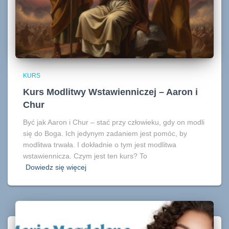
KURS
Kurs Modlitwy Wstawienniczej – Aaron i
Chur
Być jak Aaron i Chur – stać przy człowieku, gdy on modli
się do Boga. Ich jedynym zadaniem jest pomóc, by
modlitwa trwała. I dokładnie o tym jest modlitwa
wstawiennicza. Czym jest ten kurs? To
Dowiedz się więcej