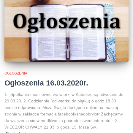
OGŁOSZENIA
Ogłoszenia 16.03.2020r.
1. Spotkania modlitewne we wtorki w Katedrze są odwołane do
29.03.20. 2. Codziennie (od wtorku do piątku) o godz.18.30
będzie odprawiana Msza Święta dostępna online na: naszej
stronie w zakładce formacja facebook/snedobrylotr Zachęcamy
do włączenia się w modlitwę za pośrednictwem internetu. 3.
WIECZÓR CHWAŁY 21.03. o godz. 19 Msza Św.