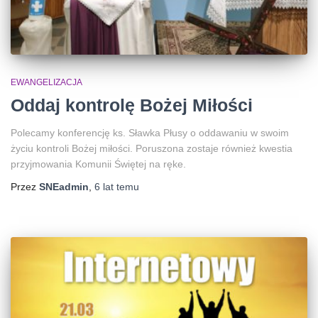
EWANGELIZACJA
Oddaj kontrolę Bożej Miłości
Polecamy konferencję ks. Sławka Płusy o oddawaniu w swoim
życiu kontroli Bożej miłości. Poruszona zostaje również kwestia
przyjmowania Komunii Świętej na ręke.
Przez
SNEadmin
,
6 lat
temu