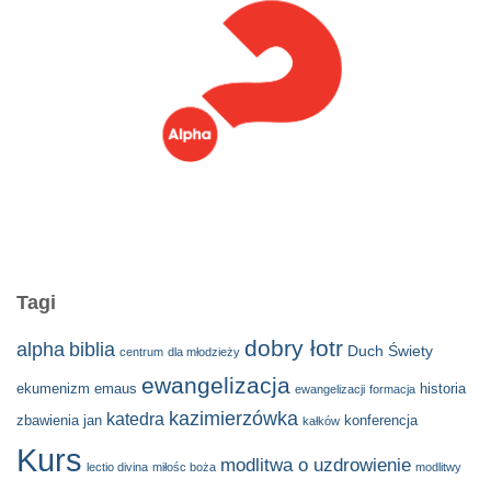
Tagi
dobry łotr
alpha
biblia
Duch Świety
centrum
dla młodzieży
ewangelizacja
ekumenizm
emaus
historia
ewangelizacji
formacja
kazimierzówka
katedra
zbawienia
jan
konferencja
kałków
Kurs
modlitwa o uzdrowienie
lectio divina
miłośc boża
modlitwy