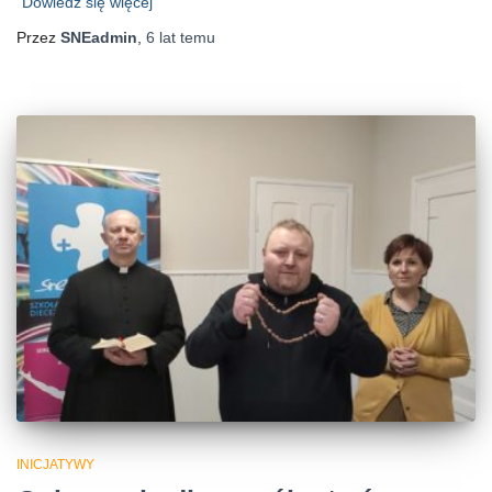
Dowiedz się więcej
Przez
SNEadmin
,
6 lat
temu
INICJATYWY