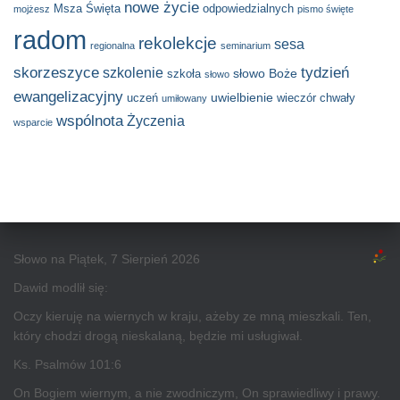
nowe życie
Msza Święta
odpowiedzialnych
mojżesz
pismo święte
radom
rekolekcje
sesa
regionalna
seminarium
skorzeszyce
tydzień
szkolenie
słowo Boże
szkoła
słowo
ewangelizacyjny
uwielbienie
uczeń
wieczór chwały
umiłowany
wspólnota
Życzenia
wsparcie
Słowo na Piątek, 7 Sierpień 2026
Dawid modlił się:
Oczy kieruję na wiernych w kraju, ażeby ze mną mieszkali. Ten,
który chodzi drogą nieskalaną, będzie mi usługiwał.
Ks. Psalmów 101:6
On Bogiem wiernym, a nie zwodniczym, On sprawiedliwy i prawy.