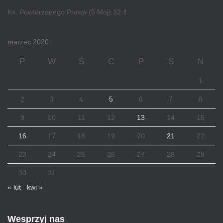
Ks. Powtórzonego Prawa (5 Moj) 32:4
marzec 2020
P
W
Ś
C
P
S
N
1
2
3
4
5
6
7
8
9
10
11
12
13
14
15
16
17
18
19
20
21
22
23
24
25
26
27
28
29
30
31
« lut
kwi »
Wesprzyj nas