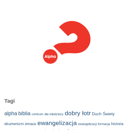
Tagi
dobry łotr
alpha
biblia
Duch Świety
centrum
dla młodzieży
ewangelizacja
ekumenizm
emaus
historia
ewangelizacji
formacja