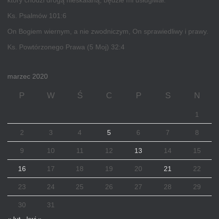
który chodzi drogą nieskalaną, będzie mi usługiwał.
Ks. Psalmów 101:6
On Bogiem wiernym, a nie zwodniczym, On sprawiedliwy i prawy.
Ks. Powtórzonego Prawa (5 Moj) 32:4
marzec 2020
P
W
Ś
C
P
S
N
1
2
3
4
5
6
7
8
9
10
11
12
13
14
15
16
17
18
19
20
21
22
23
24
25
26
27
28
29
30
31