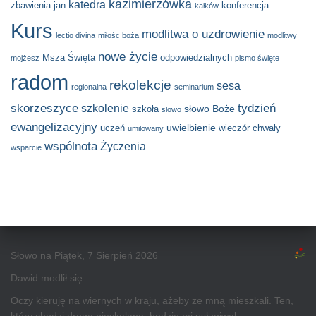
kazimierzówka
katedra
zbawienia
jan
konferencja
kałków
Kurs
modlitwa o uzdrowienie
lectio divina
miłośc boża
modlitwy
nowe życie
Msza Święta
odpowiedzialnych
mojżesz
pismo święte
radom
rekolekcje
sesa
regionalna
seminarium
skorzeszyce
tydzień
szkolenie
słowo Boże
szkoła
słowo
ewangelizacyjny
uwielbienie
uczeń
wieczór chwały
umiłowany
wspólnota
Życzenia
wsparcie
Słowo na Piątek, 7 Sierpień 2026
Dawid modlił się:
Oczy kieruję na wiernych w kraju, ażeby ze mną mieszkali. Ten,