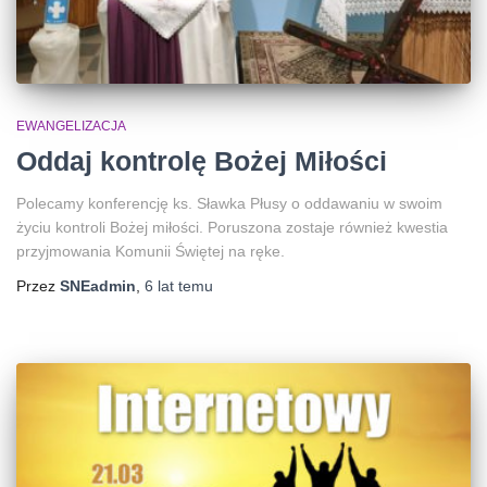
EWANGELIZACJA
Oddaj kontrolę Bożej Miłości
Polecamy konferencję ks. Sławka Płusy o oddawaniu w swoim
życiu kontroli Bożej miłości. Poruszona zostaje również kwestia
przyjmowania Komunii Świętej na ręke.
Przez
SNEadmin
,
6 lat
temu