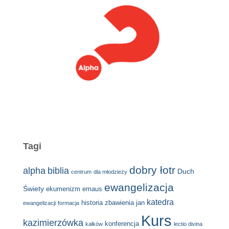
Tagi
dobry łotr
alpha
biblia
Duch
centrum
dla młodzieży
ewangelizacja
Świety
ekumenizm
emaus
katedra
historia zbawienia
jan
ewangelizacji
formacja
Kurs
kazimierzówka
konferencja
kałków
lectio divina