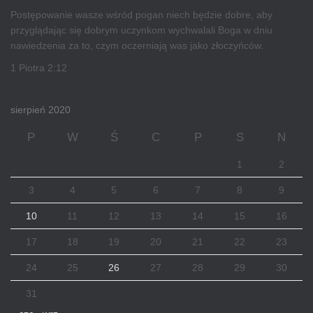
Postępowanie wasze wśród pogan niech będzie dobre, aby
przyglądając się dobrym uczynkom wychwalali Boga w dniu
nawiedzenia za to, czym oczerniają was jako złoczyńców.
1 Piotra 2:12
sierpień 2020
P
W
Ś
C
P
S
N
1
2
3
4
5
6
7
8
9
10
11
12
13
14
15
16
17
18
19
20
21
22
23
24
25
26
27
28
29
30
31