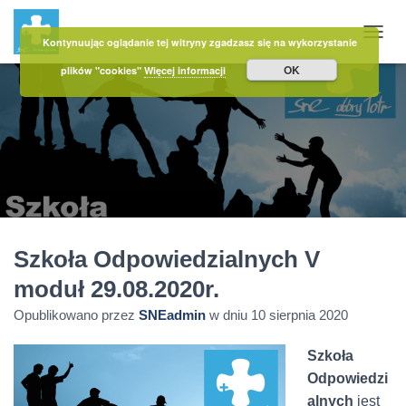
Kontynuując oglądanie tej witryny zgadzasz się na wykorzystanie
PRZE
OK
plików "cookies"
Więcej informacji
Szkoła Odpowiedzialnych V
moduł 29.08.2020r.
Opublikowano przez
SNEadmin
w dniu
10 sierpnia 2020
Szkoła
Odpowiedzi
alnych
jest