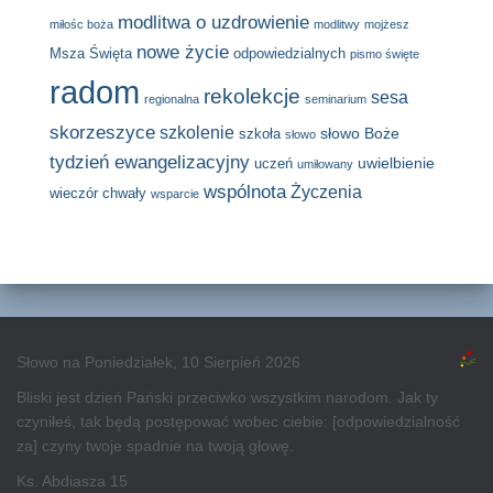
modlitwa o uzdrowienie
miłośc boża
modlitwy
mojżesz
nowe życie
Msza Święta
odpowiedzialnych
pismo święte
radom
rekolekcje
sesa
regionalna
seminarium
skorzeszyce
szkolenie
słowo Boże
szkoła
słowo
tydzień ewangelizacyjny
uwielbienie
uczeń
umiłowany
wspólnota
Życzenia
wieczór chwały
wsparcie
Słowo na Poniedziałek, 10 Sierpień 2026
Bliski jest dzień Pański przeciwko wszystkim narodom. Jak ty
czyniłeś, tak będą postępować wobec ciebie: [odpowiedzialność
za] czyny twoje spadnie na twoją głowę.
Ks. Abdiasza 15