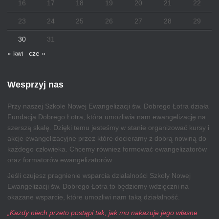
16
17
18
19
20
21
22
23
24
25
26
27
28
29
30
31
« kwi
cze »
Wesprzyj nas
Przy naszej Szkole Nowej Ewangelizacji św. Dobrego Łotra działa
Fundacja Dobrego Łotra, która umożliwia nam ewangelizację na
szerszą skalę. Dzięki temu jesteśmy w stanie organizować kursy i
akcje ewangelizacyjne przez które docieramy z dobrą nowiną do
każdego człowieka. Chcemy również formować ewangelizatorów
oraz formatorów ewangelizatorów.
Jeśli czujesz pragnienie wsparcia działalności Szkoły Nowej
Ewangelizacji św. Dobrego Łotra to będziemy wdzięczni na
okazane wsparcie, które umożliwi nam taką działalność.
„Każdy niech przeto postąpi tak, jak mu nakazuje jego własne