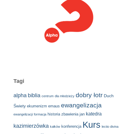
Tagi
dobry łotr
alpha
biblia
Duch
centrum
dla młodzieży
ewangelizacja
Świety
ekumenizm
emaus
katedra
historia zbawienia
jan
ewangelizacji
formacja
Kurs
kazimierzówka
konferencja
kałków
lectio divina