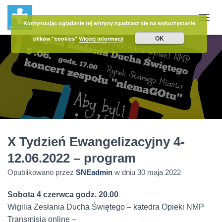
Kontynuując oglądanie tej witryny zgadzasz się na wykorzystanie
PRZE
OK
plików "cookies"
Więcej informacji
X Tydzień Ewangelizacyjny 4-
12.06.2022 – program
Opublikowano przez
SNEadmin
w dniu
30 maja 2022
Sobota 4 czerwca godz. 20.00
Wigilia Zesłania Ducha Świętego – katedra Opieki NMP
Transmisja online –