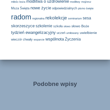
modlitwa o uzdrowienie
miłośc boża
modlitwy
mojżesz
nowe życie
Msza Święta
odpowiedzialnych
pismo święte
radom
rekolekcje
sesa
regionalna
seminarium
skorzeszyce
szkolenie
słowo Boże
szkoła
słowo
tydzień ewangelizacyjny
uwielbienie
uczeń
umiłowany
wspólnota
Życzenia
wieczór chwały
wsparcie
Podobne wpisy