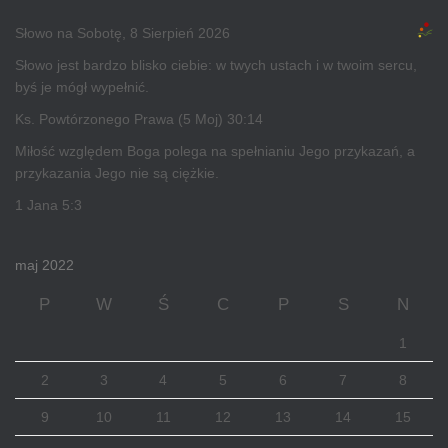
Słowo na Sobotę, 8 Sierpień 2026
Słowo jest bardzo blisko ciebie: w twych ustach i w twoim sercu,
byś je mógł wypełnić.
Ks. Powtórzonego Prawa (5 Moj) 30:14
Miłość względem Boga polega na spełnianiu Jego przykazań, a
przykazania Jego nie są ciężkie.
1 Jana 5:3
maj 2022
P
W
Ś
C
P
S
N
1
2
3
4
5
6
7
8
9
10
11
12
13
14
15