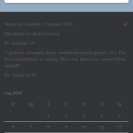
Słowo na Czwartek, 6 Sierpień 2026
Nie opuszczę cię ani porzucę.
Ks. Jozuego 1:5
O godzinie dziewiątej Jezus zawołał donośnym głosem: Eloi, Eloi,
lema sabachthani, to znaczy: Boże mój, Boże mój, czemuś Mnie
opuścił?
Ew. Marka 15:34
maj 2024
P
W
Ś
C
P
S
N
1
2
3
4
5
6
7
8
9
10
11
12