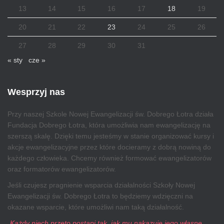
13
14
15
16
17
18
19
20
21
22
23
24
25
26
27
28
29
30
31
« sty
cze »
Wesprzyj nas
Przy naszej Szkole Nowej Ewangelizacji św. Dobrego Łotra działa
Fundacja Dobrego Łotra, która umożliwia nam ewangelizację na
szerszą skalę. Dzięki temu jesteśmy w stanie organizować kursy i
akcje ewangelizacyjne przez które docieramy z dobrą nowiną do
każdego człowieka. Chcemy również formować ewangelizatorów
oraz formatorów ewangelizatorów.
Jeśli czujesz pragnienie wsparcia działalności Szkoły Nowej
Ewangelizacji św. Dobrego Łotra to będziemy wdzięczni na
okazane wsparcie, które umożliwi nam taką działalność.
„Każdy niech przeto postąpi tak, jak mu nakazuje jego własne