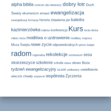
dobry łotr
alpha
biblia
Duch
centrum
dla młodzieży
ewangelizacja
Świety
ekumenizm
emaus
katedra
historia zbawienia
jan
ewangelizacji
formacja
Kurs
kazimierzówka
konferencja
kałków
lectio divina
modlitwa o uzdrowienie
miłośc boża
modlitwy
mojżesz
nowe życie
Msza Święta
odpowiedzialnych
pismo święte
radom
rekolekcje
sesa
regionalna
seminarium
skorzeszyce
szkolenie
słowo Boże
szkoła
słowo
tydzień ewangelizacyjny
uwielbienie
uczeń
umiłowany
wspólnota
Życzenia
wieczór chwały
wsparcie