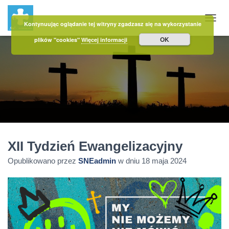
Kontynuując oglądanie tej witryny zgadzasz się na wykorzystanie
PRZE
OK
plików "cookies"
Więcej informacji
XII Tydzień Ewangelizacyjny
Opublikowano przez
SNEadmin
w dniu
18 maja 2024