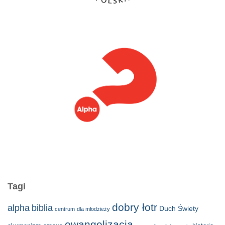
Tagi
dobry łotr
alpha
biblia
Duch Świety
centrum
dla młodzieży
ewangelizacja