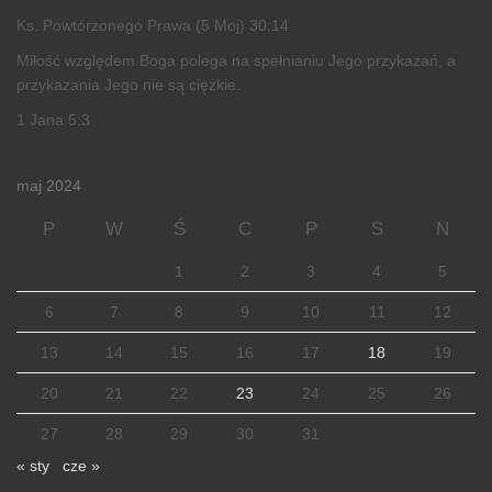
Ks. Powtórzonego Prawa (5 Moj) 30:14
Miłość względem Boga polega na spełnianiu Jego przykazań, a
przykazania Jego nie są ciężkie.
1 Jana 5:3
maj 2024
P
W
Ś
C
P
S
N
1
2
3
4
5
6
7
8
9
10
11
12
13
14
15
16
17
18
19
20
21
22
23
24
25
26
27
28
29
30
31
« sty
cze »