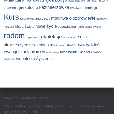
ekumenizm
emaus
historia
ewangelizacji
formacja
kazimierzówka
katedra
zbawienia
jan
konferencja
kałków
Kurs
modlitwa o uzdrowienie
lectio divina
miłośc boża
modlitwy
nowe życie
Msza Święta
odpowiedzialnych
mojżesz
pismo święte
radom
rekolekcje
sesa
regionalna
seminarium
skorzeszyce
tydzień
szkolenie
słowo Boże
szkoła
słowo
ewangelizacyjny
uwielbienie
uczeń
wieczór chwały
umiłowany
wspólnota
Życzenia
wsparcie
Słowo na Sobotę, 8 Sierpień 2026
Słowo jest bardzo blisko ciebie: w twych ustach i w twoim sercu,
byś je mógł wypełnić.