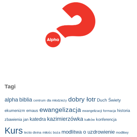
Tagi
dobry łotr
alpha
biblia
Duch Świety
centrum
dla młodzieży
ewangelizacja
ekumenizm
emaus
historia
ewangelizacji
formacja
kazimierzówka
katedra
zbawienia
jan
konferencja
kałków
Kurs
modlitwa o uzdrowienie
lectio divina
miłośc boża
modlitwy