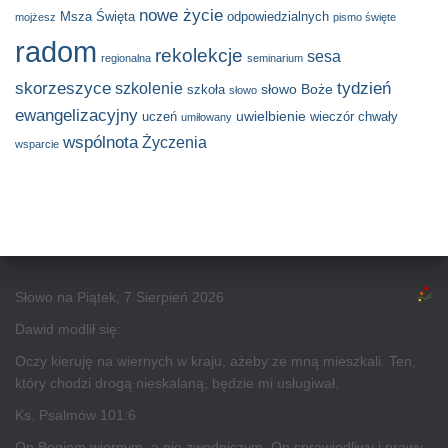
nowe życie
Msza Święta
odpowiedzialnych
mojżesz
pismo święte
radom
rekolekcje
sesa
regionalna
seminarium
skorzeszyce
tydzień
szkolenie
słowo Boże
szkoła
słowo
ewangelizacyjny
uwielbienie
uczeń
wieczór chwały
umiłowany
wspólnota
Życzenia
wsparcie
Słowo na Piątek, 7 Sierpień 2026
Dawid modlił się:
Oczy kieruję na wiernych w kraju, ażeby ze mną mieszkali. Ten,
który chodzi drogą nieskalaną, będzie mi usługiwał.
Ks. Psalmów 101:6
On Bogiem wiernym, a nie zwodniczym, On sprawiedliwy i prawy.