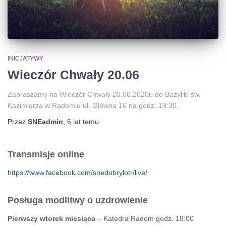
INICJATYWY
Wieczór Chwały 20.06
Zapraszamy na Wieczór Chwały 20.06.2020r. do Bazyliki św.
Kazimierza w Radomiu ul. Główna 16 na godz. 19:30.
Przez
SNEadmin
,
6 lat
temu
Transmisje online
https://www.facebook.com/snedobrylotr/live/
Posługa modlitwy o uzdrowienie
Pierwszy wtorek miesiąca
– Katedra Radom godz. 18:00