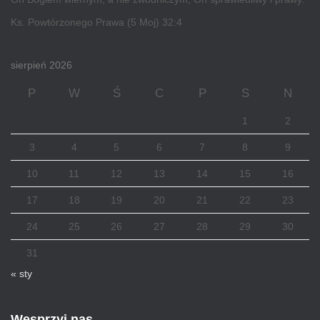
Ks. Powtórzonego Prawa (5 Moj) 32:4
sierpień 2026
P
W
Ś
C
P
S
N
1
2
3
4
5
6
7
8
9
10
11
12
13
14
15
16
17
18
19
20
21
22
23
24
25
26
27
28
29
30
31
« sty
Wesprzyj nas