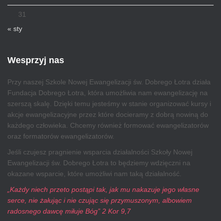
31
« sty
Wesprzyj nas
Przy naszej Szkole Nowej Ewangelizacji św. Dobrego Łotra działa
Fundacja Dobrego Łotra, która umożliwia nam ewangelizację na
szerszą skalę. Dzięki temu jesteśmy w stanie organizować kursy i
akcje ewangelizacyjne przez które docieramy z dobrą nowiną do
każdego człowieka. Chcemy również formować ewangelizatorów
oraz formatorów ewangelizatorów.
Jeśli czujesz pragnienie wsparcia działalności Szkoły Nowej
Ewangelizacji św. Dobrego Łotra to będziemy wdzięczni na
okazane wsparcie, które umożliwi nam taką działalność.
„Każdy niech przeto postąpi tak, jak mu nakazuje jego własne
serce, nie żałując i nie czując się przymuszonym, albowiem
radosnego dawcę miłuje Bóg” 2 Kor 9,7