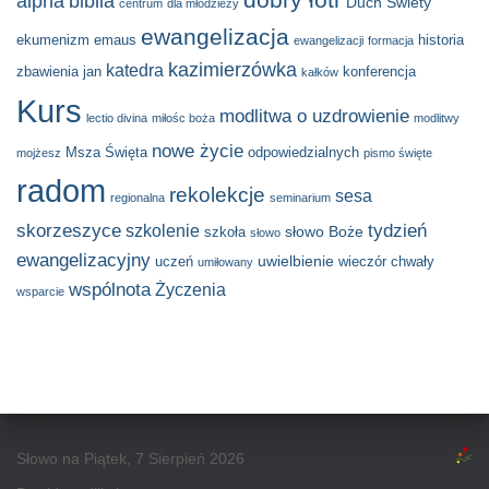
alpha
biblia
Duch Świety
centrum
dla młodzieży
ewangelizacja
ekumenizm
emaus
historia
ewangelizacji
formacja
kazimierzówka
katedra
zbawienia
jan
konferencja
kałków
Kurs
modlitwa o uzdrowienie
lectio divina
miłośc boża
modlitwy
nowe życie
Msza Święta
odpowiedzialnych
mojżesz
pismo święte
radom
rekolekcje
sesa
regionalna
seminarium
skorzeszyce
tydzień
szkolenie
słowo Boże
szkoła
słowo
ewangelizacyjny
uwielbienie
uczeń
wieczór chwały
umiłowany
wspólnota
Życzenia
wsparcie
Słowo na Piątek, 7 Sierpień 2026