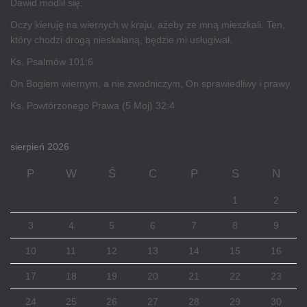
Dawid modlił się:
Oczy kieruję na wiernych w kraju, ażeby ze mną mieszkali. Ten,
który chodzi drogą nieskalaną, będzie mi usługiwał.
Ks. Psalmów 101:6
On Bogiem wiernym, a nie zwodniczym, On sprawiedliwy i prawy.
Ks. Powtórzonego Prawa (5 Moj) 32:4
sierpień 2026
P
W
Ś
C
P
S
N
1
2
3
4
5
6
7
8
9
10
11
12
13
14
15
16
17
18
19
20
21
22
23
24
25
26
27
28
29
30