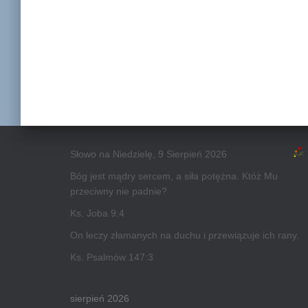
Słowo na Niedzielę, 9 Sierpień 2026
Bóg jest mądry sercem, a siła potężna. Któż Mu
przeciwny nie padnie?
Ks. Joba 9:4
On leczy złamanych na duchu i przewiązuje ich rany.
Ks. Psalmów 147:3
sierpień 2026