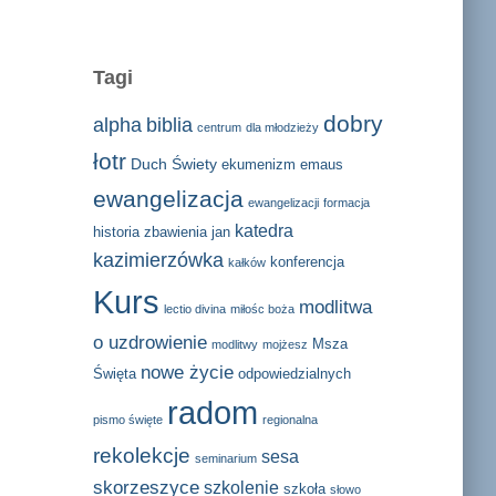
Tagi
dobry
alpha
biblia
centrum
dla młodzieży
łotr
Duch Świety
ekumenizm
emaus
ewangelizacja
ewangelizacji
formacja
katedra
historia zbawienia
jan
kazimierzówka
konferencja
kałków
Kurs
modlitwa
lectio divina
miłośc boża
o uzdrowienie
Msza
modlitwy
mojżesz
nowe życie
Święta
odpowiedzialnych
radom
pismo święte
regionalna
rekolekcje
sesa
seminarium
skorzeszyce
szkolenie
szkoła
słowo