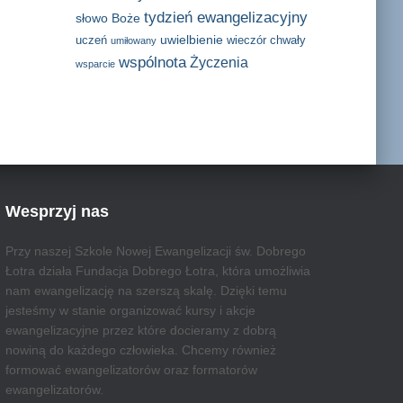
tydzień ewangelizacyjny
słowo Boże
uwielbienie
uczeń
wieczór chwały
umiłowany
wspólnota
Życzenia
wsparcie
Wesprzyj nas
Przy naszej Szkole Nowej Ewangelizacji św. Dobrego
Łotra działa Fundacja Dobrego Łotra, która umożliwia
nam ewangelizację na szerszą skalę. Dzięki temu
jesteśmy w stanie organizować kursy i akcje
ewangelizacyjne przez które docieramy z dobrą
nowiną do każdego człowieka. Chcemy również
formować ewangelizatorów oraz formatorów
ewangelizatorów.