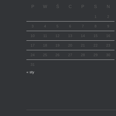
P
W
Ś
C
P
S
N
1
2
3
4
5
6
7
8
9
10
11
12
13
14
15
16
17
18
19
20
21
22
23
24
25
26
27
28
29
30
31
« sty