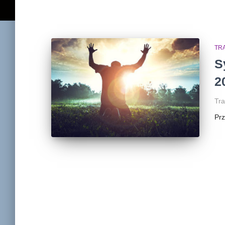
TR
S
2
Tra
Pr