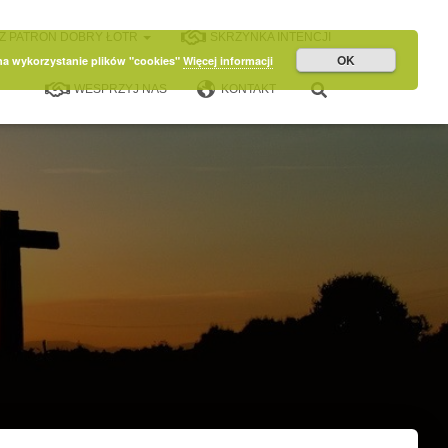
Z PATRON DOBRY ŁOTR
SKRZYNKA INTENCJI
OK
 na wykorzystanie plików "cookies"
Więcej informacji
WESPRZYJ NAS
KONTAKT