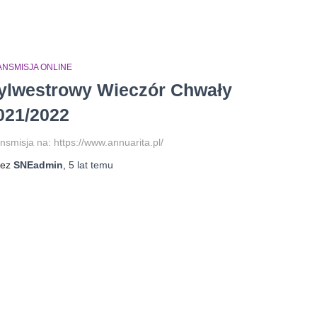
ANSMISJA ONLINE
ylwestrowy Wieczór Chwały
021/2022
nsmisja na: https://www.annuarita.pl/
zez
SNEadmin
,
5 lat
temu