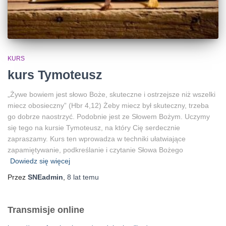
KURS
kurs Tymoteusz
„Żywe bowiem jest słowo Boże, skuteczne i ostrzejsze niż wszelki
miecz obosieczny” (Hbr 4,12) Żeby miecz był skuteczny, trzeba
go dobrze naostrzyć. Podobnie jest ze Słowem Bożym. Uczymy
się tego na kursie Tymoteusz, na który Cię serdecznie
zapraszamy. Kurs ten wprowadza w techniki ułatwiające
zapamiętywanie, podkreślanie i czytanie Słowa Bożego
Dowiedz się więcej
Przez
SNEadmin
,
8 lat
temu
Transmisje online