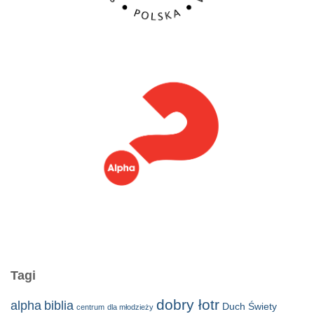
Tagi
dobry łotr
alpha
biblia
Duch Świety
centrum
dla młodzieży