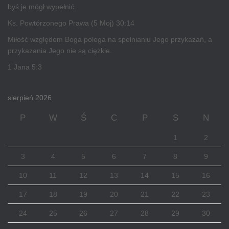
byś je mógł wypełnić.
Ks. Powtórzonego Prawa (5 Moj) 30:14
Miłość względem Boga polega na spełnianiu Jego przykazań, a
przykazania Jego nie są ciężkie.
1 Jana 5:3
sierpień 2026
P
W
Ś
C
P
S
N
1
2
3
4
5
6
7
8
9
10
11
12
13
14
15
16
17
18
19
20
21
22
23
24
25
26
27
28
29
30