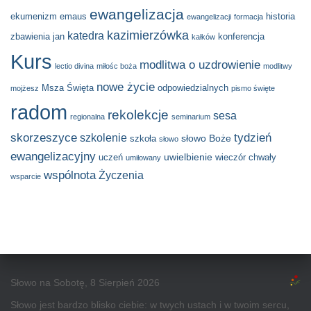
ewangelizacja
ekumenizm
emaus
historia
ewangelizacji
formacja
kazimierzówka
katedra
zbawienia
jan
konferencja
kałków
Kurs
modlitwa o uzdrowienie
lectio divina
miłośc boża
modlitwy
nowe życie
Msza Święta
odpowiedzialnych
mojżesz
pismo święte
radom
rekolekcje
sesa
regionalna
seminarium
skorzeszyce
tydzień
szkolenie
słowo Boże
szkoła
słowo
ewangelizacyjny
uwielbienie
uczeń
wieczór chwały
umiłowany
wspólnota
Życzenia
wsparcie
Słowo na Sobotę, 8 Sierpień 2026
Słowo jest bardzo blisko ciebie: w twych ustach i w twoim sercu,