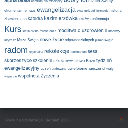
alpha
biblia
Duch Świety
centrum
dla młodzieży
ewangelizacja
ekumenizm
emaus
historia
ewangelizacji
formacja
kazimierzówka
katedra
zbawienia
jan
konferencja
kałków
Kurs
modlitwa o uzdrowienie
lectio divina
miłośc boża
modlitwy
nowe życie
Msza Święta
odpowiedzialnych
mojżesz
pismo święte
radom
rekolekcje
sesa
regionalna
seminarium
skorzeszyce
tydzień
szkolenie
słowo Boże
szkoła
słowo
ewangelizacyjny
uwielbienie
uczeń
wieczór chwały
umiłowany
wspólnota
Życzenia
wsparcie
Słowo na Czwartek, 6 Sierpień 2026