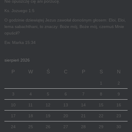
Nie opuszczę cię ani porzucę.
Ks. Jozuego 1:5
O godzinie dziewiątej Jezus zawołał donośnym głosem: Eloi, Eloi,
lema sabachthani, to znaczy: Boże mój, Boże mój, czemuś Mnie
opuścił?
Ew. Marka 15:34
sierpień 2026
P
W
Ś
C
P
S
N
1
2
3
4
5
6
7
8
9
10
11
12
13
14
15
16
17
18
19
20
21
22
23
24
25
26
27
28
29
30