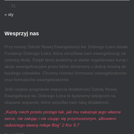
31
« sty
Wesprzyj nas
Przy naszej Szkole Nowej Ewangelizacji św. Dobrego Łotra działa
Fundacja Dobrego Łotra, która umożliwia nam ewangelizację na
szerszą skalę. Dzięki temu jesteśmy w stanie organizować kursy i
akcje ewangelizacyjne przez które docieramy z dobrą nowiną do
każdego człowieka. Chcemy również formować ewangelizatorów
oraz formatorów ewangelizatorów.
Jeśli czujesz pragnienie wsparcia działalności Szkoły Nowej
Ewangelizacji św. Dobrego Łotra to będziemy wdzięczni na
okazane wsparcie, które umożliwi nam taką działalność.
„Każdy niech przeto postąpi tak, jak mu nakazuje jego własne
serce, nie żałując i nie czując się przymuszonym, albowiem
radosnego dawcę miłuje Bóg” 2 Kor 9,7