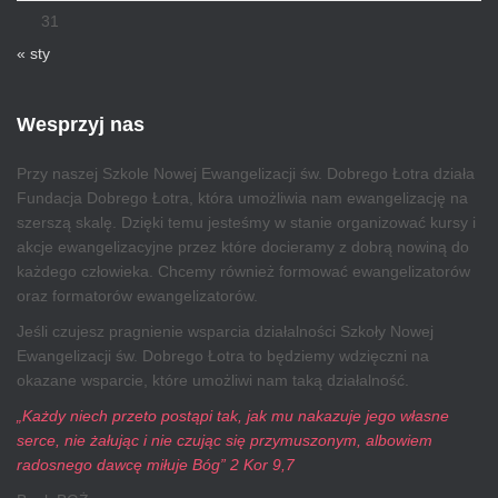
31
« sty
Wesprzyj nas
Przy naszej Szkole Nowej Ewangelizacji św. Dobrego Łotra działa
Fundacja Dobrego Łotra, która umożliwia nam ewangelizację na
szerszą skalę. Dzięki temu jesteśmy w stanie organizować kursy i
akcje ewangelizacyjne przez które docieramy z dobrą nowiną do
każdego człowieka. Chcemy również formować ewangelizatorów
oraz formatorów ewangelizatorów.
Jeśli czujesz pragnienie wsparcia działalności Szkoły Nowej
Ewangelizacji św. Dobrego Łotra to będziemy wdzięczni na
okazane wsparcie, które umożliwi nam taką działalność.
„Każdy niech przeto postąpi tak, jak mu nakazuje jego własne
serce, nie żałując i nie czując się przymuszonym, albowiem
radosnego dawcę miłuje Bóg” 2 Kor 9,7