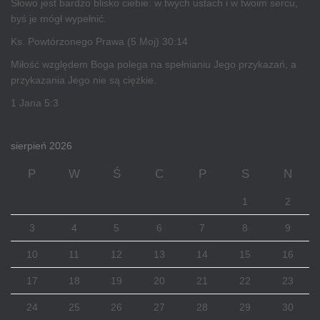
Słowo jest bardzo blisko ciebie: w twych ustach i w twoim sercu,
byś je mógł wypełnić.
Ks. Powtórzonego Prawa (5 Moj) 30:14
Miłość względem Boga polega na spełnianiu Jego przykazań, a
przykazania Jego nie są ciężkie.
1 Jana 5:3
sierpień 2026
P
W
Ś
C
P
S
N
1
2
3
4
5
6
7
8
9
10
11
12
13
14
15
16
17
18
19
20
21
22
23
24
25
26
27
28
29
30