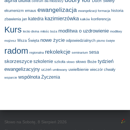
alpha
biblia
Duch Świety
centrum
dla młodzieży
ewangelizacja
ekumenizm
emaus
historia
ewangelizacji
formacja
kazimierzówka
katedra
zbawienia
jan
konferencja
kałków
Kurs
modlitwa o uzdrowienie
lectio divina
miłośc boża
modlitwy
nowe życie
Msza Święta
odpowiedzialnych
mojżesz
pismo święte
radom
rekolekcje
sesa
regionalna
seminarium
skorzeszyce
tydzień
szkolenie
słowo Boże
szkoła
słowo
ewangelizacyjny
uwielbienie
uczeń
wieczór chwały
umiłowany
wspólnota
Życzenia
wsparcie
Słowo na Sobotę, 8 Sierpień 2026