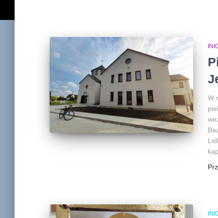
IN
P
J
W n
pie
wez
Baz
Lid
kap
Pr
IN