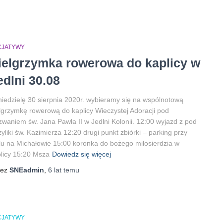
ICJATYWY
ielgrzymka rowerowa do kaplicy w
edlni 30.08
iedzielę 30 sierpnia 2020r. wybieramy się na wspólnotową
lgrzymkę rowerową do kaplicy Wieczystej Adoracji pod
waniem św. Jana Pawła II w Jedlni Kolonii. 12:00 wyjazd z pod
yliki św. Kazimierza 12:20 drugi punkt zbiórki – parking przy
lu na Michałowie 15:00 koronka do bożego miłosierdzia w
licy 15:20 Msza
Dowiedz się więcej
zez
SNEadmin
,
6 lat
temu
ICJATYWY