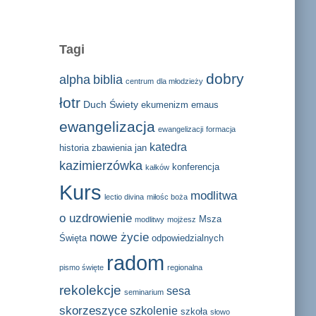
Tagi
dobry
alpha
biblia
centrum
dla młodzieży
łotr
Duch Świety
ekumenizm
emaus
ewangelizacja
ewangelizacji
formacja
katedra
historia zbawienia
jan
kazimierzówka
konferencja
kałków
Kurs
modlitwa
lectio divina
miłośc boża
o uzdrowienie
Msza
modlitwy
mojżesz
nowe życie
Święta
odpowiedzialnych
radom
pismo święte
regionalna
rekolekcje
sesa
seminarium
skorzeszyce
szkolenie
szkoła
słowo