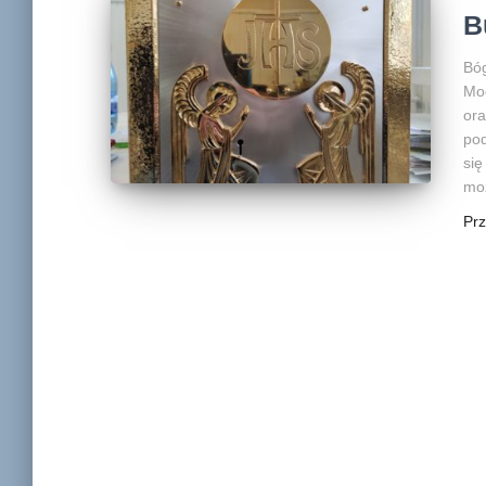
B
Bóg
Mod
ora
pod
się
moż
Pr