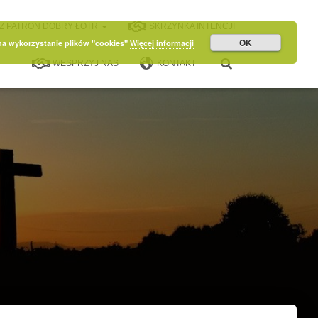
Z PATRON DOBRY ŁOTR
SKRZYNKA INTENCJI
OK
 na wykorzystanie plików "cookies"
Więcej informacji
WESPRZYJ NAS
KONTAKT