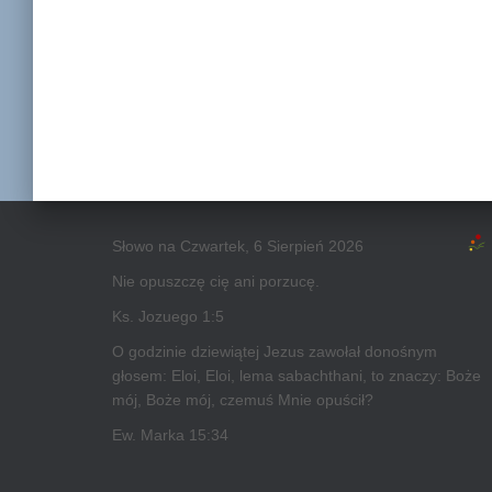
Słowo na Czwartek, 6 Sierpień 2026
Nie opuszczę cię ani porzucę.
Ks. Jozuego 1:5
O godzinie dziewiątej Jezus zawołał donośnym
głosem: Eloi, Eloi, lema sabachthani, to znaczy: Boże
mój, Boże mój, czemuś Mnie opuścił?
Ew. Marka 15:34