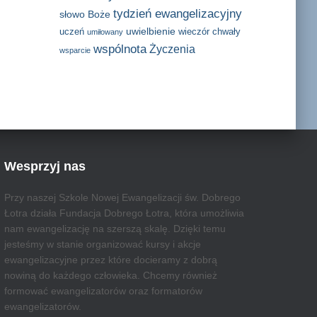
tydzień ewangelizacyjny
słowo Boże
uwielbienie
uczeń
wieczór chwały
umiłowany
wspólnota
Życzenia
wsparcie
Wesprzyj nas
Przy naszej Szkole Nowej Ewangelizacji św. Dobrego
Łotra działa Fundacja Dobrego Łotra, która umożliwia
nam ewangelizację na szerszą skalę. Dzięki temu
jesteśmy w stanie organizować kursy i akcje
ewangelizacyjne przez które docieramy z dobrą
nowiną do każdego człowieka. Chcemy również
formować ewangelizatorów oraz formatorów
ewangelizatorów.