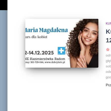
KU
K
1
odm
głę
sob
ode
go
Pr