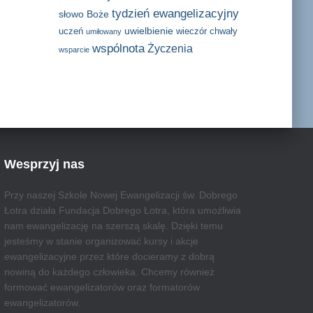
tydzień ewangelizacyjny
słowo Boże
uwielbienie
uczeń
wieczór chwały
umiłowany
wspólnota
Życzenia
wsparcie
Wesprzyj nas
Przy naszej Szkole Nowej Ewangelizacji św. Dobrego
Łotra działa Fundacja Dobrego Łotra, która umożliwia
nam ewangelizację na szerszą skalę. Dzięki temu
jesteśmy w stanie organizować kursy i akcje
ewangelizacyjne przez które docieramy z dobrą
nowiną do każdego człowieka. Chcemy również
formować ewangelizatorów oraz formatorów
ewangelizatorów.