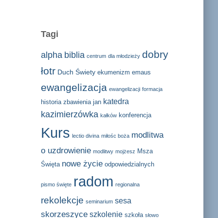
Tagi
dobry
alpha
biblia
centrum
dla młodzieży
łotr
Duch Świety
ekumenizm
emaus
ewangelizacja
ewangelizacji
formacja
katedra
historia zbawienia
jan
kazimierzówka
konferencja
kałków
Kurs
modlitwa
lectio divina
miłośc boża
o uzdrowienie
Msza
modlitwy
mojżesz
nowe życie
Święta
odpowiedzialnych
radom
pismo święte
regionalna
rekolekcje
sesa
seminarium
skorzeszyce
szkolenie
szkoła
słowo