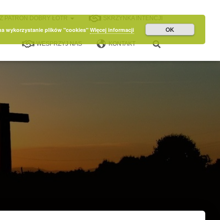
Z PATRON DOBRY ŁOTR
SKRZYNKA INTENCJI
OK
 na wykorzystanie plików "cookies"
Więcej informacji
WESPRZYJ NAS
KONTAKT