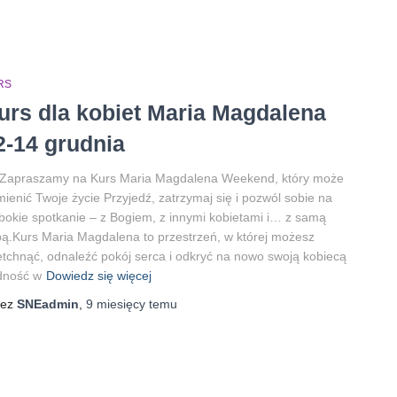
RS
urs dla kobiet Maria Magdalena
2-14 grudnia
Zapraszamy na Kurs Maria Magdalena Weekend, który może
ienić Twoje życie Przyjedź, zatrzymaj się i pozwól sobie na
bokie spotkanie – z Bogiem, z innymi kobietami i… z samą
ą.Kurs Maria Magdalena to przestrzeń, w której możesz
tchnąć, odnaleźć pokój serca i odkryć na nowo swoją kobiecą
dność w
Dowiedz się więcej
zez
SNEadmin
,
9 miesięcy
temu