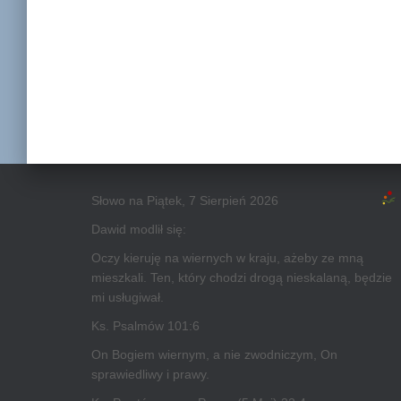
Słowo na Piątek, 7 Sierpień 2026
Dawid modlił się:
Oczy kieruję na wiernych w kraju, ażeby ze mną
mieszkali. Ten, który chodzi drogą nieskalaną, będzie
mi usługiwał.
Ks. Psalmów 101:6
On Bogiem wiernym, a nie zwodniczym, On
sprawiedliwy i prawy.