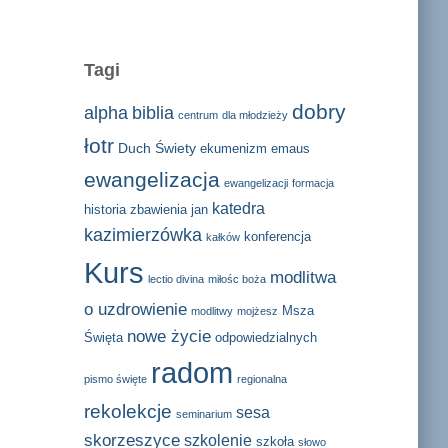
Tagi
dobry
alpha
biblia
centrum
dla młodzieży
łotr
Duch Świety
ekumenizm
emaus
ewangelizacja
ewangelizacji
formacja
katedra
historia zbawienia
jan
kazimierzówka
konferencja
kałków
Kurs
modlitwa
lectio divina
miłośc boża
o uzdrowienie
Msza
modlitwy
mojżesz
nowe życie
Święta
odpowiedzialnych
radom
pismo święte
regionalna
rekolekcje
sesa
seminarium
skorzeszyce
szkolenie
szkoła
słowo