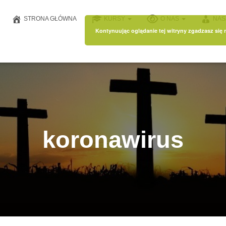
STRONA GŁÓWNA
KURSY
O NAS
NAS
Kontynuując oglądanie tej witryny zgadzasz się
koronawirus