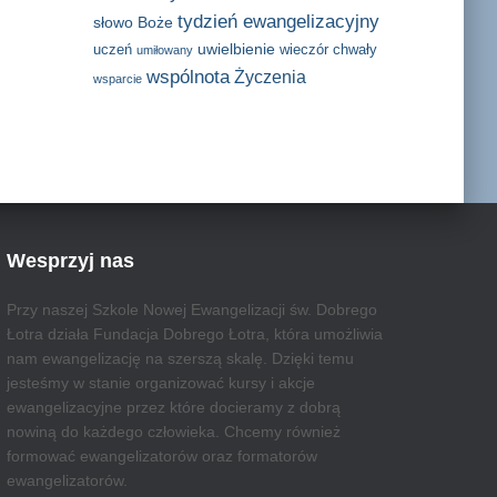
tydzień ewangelizacyjny
słowo Boże
uwielbienie
uczeń
wieczór chwały
umiłowany
wspólnota
Życzenia
wsparcie
Wesprzyj nas
Przy naszej Szkole Nowej Ewangelizacji św. Dobrego
Łotra działa Fundacja Dobrego Łotra, która umożliwia
nam ewangelizację na szerszą skalę. Dzięki temu
jesteśmy w stanie organizować kursy i akcje
ewangelizacyjne przez które docieramy z dobrą
nowiną do każdego człowieka. Chcemy również
formować ewangelizatorów oraz formatorów
ewangelizatorów.