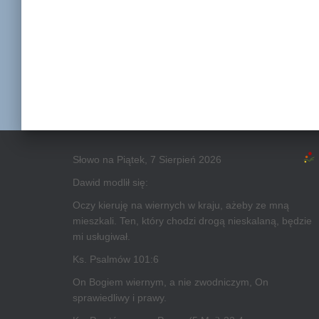
Słowo na Piątek, 7 Sierpień 2026
Dawid modlił się:
Oczy kieruję na wiernych w kraju, ażeby ze mną
mieszkali. Ten, który chodzi drogą nieskalaną, będzie
mi usługiwał.
Ks. Psalmów 101:6
On Bogiem wiernym, a nie zwodniczym, On
sprawiedliwy i prawy.