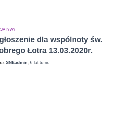
ICJATYWY
głoszenie dla wspólnoty św.
obrego Łotra 13.03.2020r.
zez
SNEadmin
,
6 lat
temu