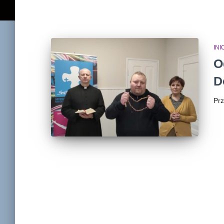
IN
O
D
Pr