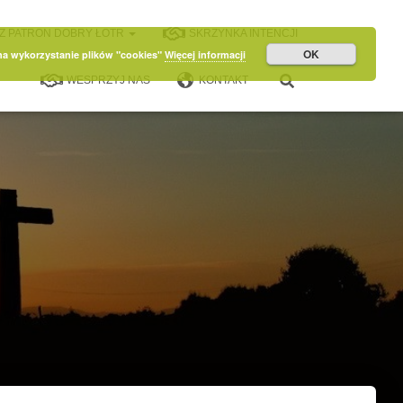
Z PATRON DOBRY ŁOTR
SKRZYNKA INTENCJI
OK
 na wykorzystanie plików "cookies"
Więcej informacji
WESPRZYJ NAS
KONTAKT