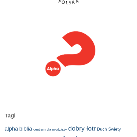
Tagi
dobry łotr
alpha
biblia
Duch Świety
centrum
dla młodzieży