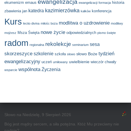
ewangelizacja
ekumenizm
emaus
historia
ewangelizacji
formacja
kazimierzówka
katedra
zbawienia
jan
konferencja
kałków
Kurs
modlitwa o uzdrowienie
lectio divina
miłośc boża
modlitwy
nowe życie
Msza Święta
odpowiedzialnych
mojżesz
pismo święte
radom
rekolekcje
sesa
regionalna
seminarium
skorzeszyce
tydzień
szkolenie
słowo Boże
szkoła
słowo
ewangelizacyjny
uwielbienie
uczeń
wieczór chwały
umiłowany
wspólnota
Życzenia
wsparcie
Słowo na Niedzielę, 9 Sierpień 2026
Bóg jest mądry sercem, a siła potężna. Któż Mu przeciwny nie
padnie?