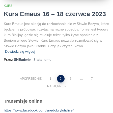
KURS
Kurs Emaus 16 – 18 czerwca 2023
Kurs Emaus jest okazją do rozkochania się w Słowie Bożym, które
będziemy próbować i czytać na różne sposoby. To nie jest typowy
kurs Biblijny, gdzie się studiuje tekst, tylko żywe spotkanie z
Bogiem w jego Słowie. Kurs Emaus pozwala rozmiłować się w
Słowie Bożym jako Osobie. Uczy jak czytać Słowo
Dowiedz się więcej
Przez
SNEadmin
,
3 lata
temu
Stronicowanie
POPRZEDNIE
1
2
3
…
7
NASTĘPNE
wpisów
Transmisje online
https://www.facebook.com/snedobrylotr/live/