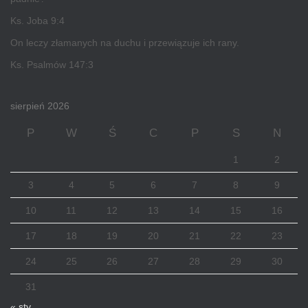
Ks. Joba 9:4
On leczy złamanych na duchu i przewiązuje ich rany.
Ks. Psalmów 147:3
sierpień 2026
P
W
Ś
C
P
S
N
1
2
3
4
5
6
7
8
9
10
11
12
13
14
15
16
17
18
19
20
21
22
23
24
25
26
27
28
29
30
31
« sty