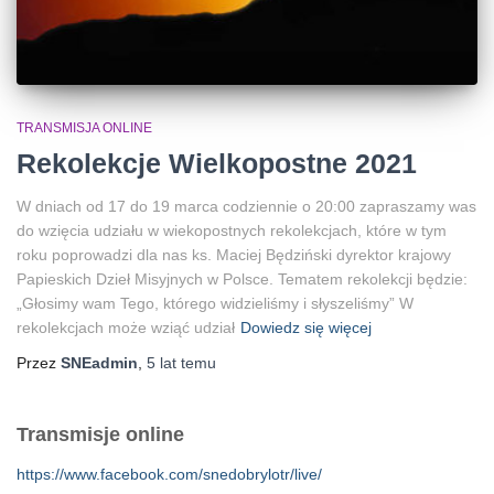
TRANSMISJA ONLINE
Rekolekcje Wielkopostne 2021
W dniach od 17 do 19 marca codziennie o 20:00 zapraszamy was
do wzięcia udziału w wiekopostnych rekolekcjach, które w tym
roku poprowadzi dla nas ks. Maciej Będziński dyrektor krajowy
Papieskich Dzieł Misyjnych w Polsce. Tematem rekolekcji będzie:
„Głosimy wam Tego, którego widzieliśmy i słyszeliśmy” W
rekolekcjach może wziąć udział
Dowiedz się więcej
Przez
SNEadmin
,
5 lat
temu
Transmisje online
https://www.facebook.com/snedobrylotr/live/