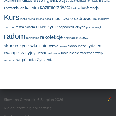
ekumenizm
emaus
historia
ewangelizacji
formacja
kazimierzówka
katedra
zbawienia
jan
konferencja
kałków
Kurs
modlitwa o uzdrowienie
lectio divina
miłośc boża
modlitwy
nowe życie
Msza Święta
odpowiedzialnych
mojżesz
pismo święte
radom
rekolekcje
sesa
regionalna
seminarium
skorzeszyce
tydzień
szkolenie
słowo Boże
szkoła
słowo
ewangelizacyjny
uwielbienie
uczeń
wieczór chwały
umiłowany
wspólnota
Życzenia
wsparcie
Słowo na Czwartek, 6 Sierpień 2026
Nie opuszczę cię ani porzucę.