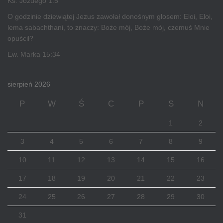
Ks. Jozuego 1:5
O godzinie dziewiątej Jezus zawołał donośnym głosem: Eloi, Eloi,
lema sabachthani, to znaczy: Boże mój, Boże mój, czemuś Mnie
opuścił?
Ew. Marka 15:34
sierpień 2026
P
W
Ś
C
P
S
N
1
2
3
4
5
6
7
8
9
10
11
12
13
14
15
16
17
18
19
20
21
22
23
24
25
26
27
28
29
30
31