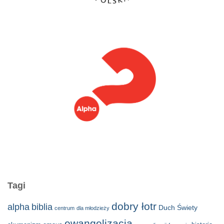
Tagi
dobry łotr
alpha
biblia
Duch Świety
centrum
dla młodzieży
ewangelizacja