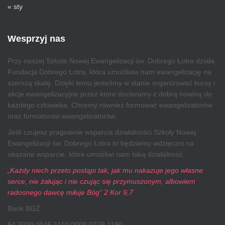
« sty
Wesprzyj nas
Przy naszej Szkole Nowej Ewangelizacji św. Dobrego Łotra działa
Fundacja Dobrego Łotra, która umożliwia nam ewangelizację na
szerszą skalę. Dzięki temu jesteśmy w stanie organizować kursy i
akcje ewangelizacyjne przez które docieramy z dobrą nowiną do
każdego człowieka. Chcemy również formować ewangelizatorów
oraz formatorów ewangelizatorów.
Jeśli czujesz pragnienie wsparcia działalności Szkoły Nowej
Ewangelizacji św. Dobrego Łotra to będziemy wdzięczni na
okazane wsparcie, które umożliwi nam taką działalność.
„Każdy niech przeto postąpi tak, jak mu nakazuje jego własne
serce, nie żałując i nie czując się przymuszonym, albowiem
radosnego dawcę miłuje Bóg” 2 Kor 9,7
Bank BGŻ
54 2030 0045 1110 0000 0278 1190