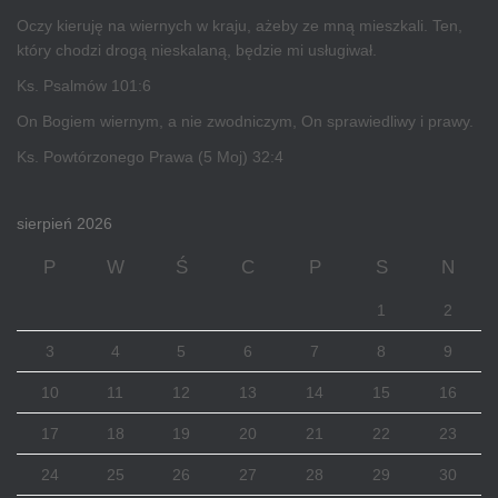
Oczy kieruję na wiernych w kraju, ażeby ze mną mieszkali. Ten,
który chodzi drogą nieskalaną, będzie mi usługiwał.
Ks. Psalmów 101:6
On Bogiem wiernym, a nie zwodniczym, On sprawiedliwy i prawy.
Ks. Powtórzonego Prawa (5 Moj) 32:4
sierpień 2026
P
W
Ś
C
P
S
N
1
2
3
4
5
6
7
8
9
10
11
12
13
14
15
16
17
18
19
20
21
22
23
24
25
26
27
28
29
30