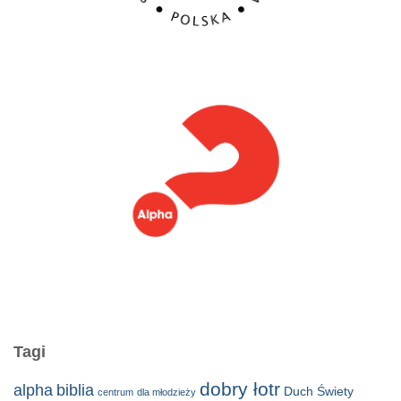
Tagi
dobry łotr
alpha
biblia
Duch Świety
centrum
dla młodzieży