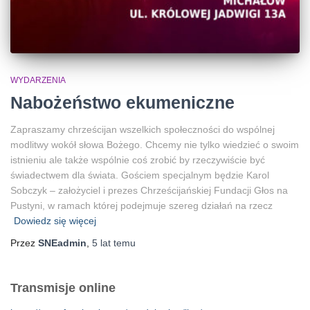
WYDARZENIA
Nabożeństwo ekumeniczne
Zapraszamy chrześcijan wszelkich społeczności do wspólnej
modlitwy wokół słowa Bożego. Chcemy nie tylko wiedzieć o swoim
istnieniu ale także wspólnie coś zrobić by rzeczywiście być
świadectwem dla świata. Gościem specjalnym będzie Karol
Sobczyk – założyciel i prezes Chrześcijańskiej Fundacji Głos na
Pustyni, w ramach której podejmuje szereg działań na rzecz
Dowiedz się więcej
Przez
SNEadmin
,
5 lat
temu
Transmisje online