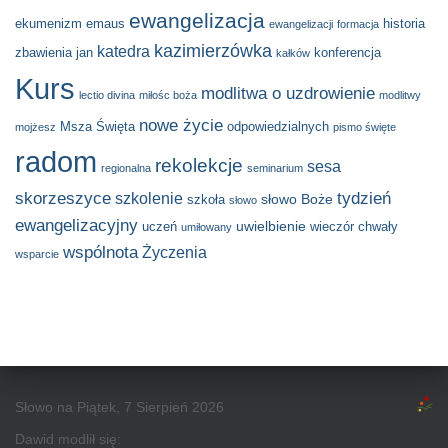
ewangelizacja
ekumenizm
emaus
historia
ewangelizacji
formacja
kazimierzówka
katedra
zbawienia
jan
konferencja
kałków
Kurs
modlitwa o uzdrowienie
lectio divina
miłośc boża
modlitwy
nowe życie
Msza Święta
odpowiedzialnych
mojżesz
pismo święte
radom
rekolekcje
sesa
regionalna
seminarium
skorzeszyce
tydzień
szkolenie
słowo Boże
szkoła
słowo
ewangelizacyjny
uwielbienie
uczeń
wieczór chwały
umiłowany
wspólnota
Życzenia
wsparcie
Słowo na Piątek, 7 Sierpień 2026
Dawid modlił się: