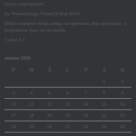
byś je mógł wypełnić.
Ks. Powtórzonego Prawa (5 Moj) 30:14
Miłość względem Boga polega na spełnianiu Jego przykazań, a
przykazania Jego nie są ciężkie.
1 Jana 5:3
sierpień 2026
P
W
Ś
C
P
S
N
1
2
3
4
5
6
7
8
9
10
11
12
13
14
15
16
17
18
19
20
21
22
23
24
25
26
27
28
29
30