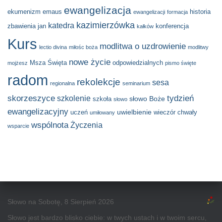
ewangelizacja
ekumenizm
emaus
historia
ewangelizacji
formacja
kazimierzówka
katedra
zbawienia
jan
konferencja
kałków
Kurs
modlitwa o uzdrowienie
lectio divina
miłośc boża
modlitwy
nowe życie
Msza Święta
odpowiedzialnych
mojżesz
pismo święte
radom
rekolekcje
sesa
regionalna
seminarium
skorzeszyce
tydzień
szkolenie
słowo Boże
szkoła
słowo
ewangelizacyjny
uwielbienie
uczeń
wieczór chwały
umiłowany
wspólnota
Życzenia
wsparcie
Słowo na Sobotę, 8 Sierpień 2026
Słowo jest bardzo blisko ciebie: w twych ustach i w twoim sercu,