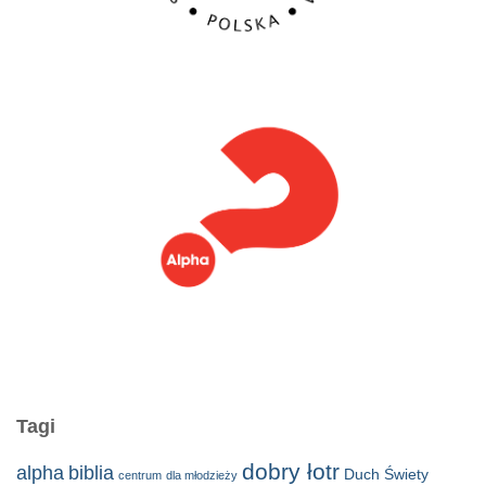
Tagi
dobry łotr
alpha
biblia
Duch Świety
centrum
dla młodzieży