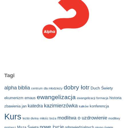
Tagi
dobry łotr
alpha
biblia
Duch Świety
centrum
dla młodzieży
ewangelizacja
ekumenizm
emaus
historia
ewangelizacji
formacja
kazimierzówka
katedra
zbawienia
jan
konferencja
kałków
Kurs
modlitwa o uzdrowienie
lectio divina
miłośc boża
modlitwy
nowe życie
Msza Święta
odpowiedzialnych
mojżesz
pismo święte