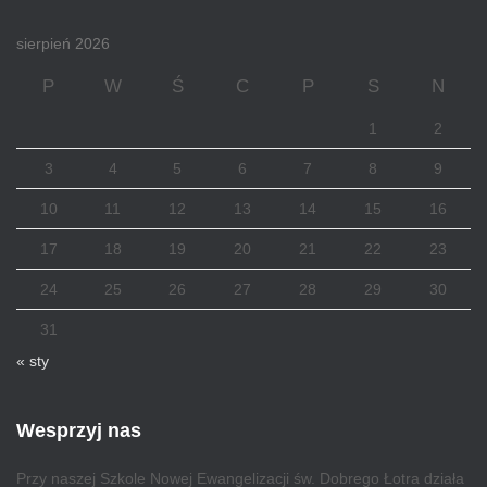
sierpień 2026
P
W
Ś
C
P
S
N
1
2
3
4
5
6
7
8
9
10
11
12
13
14
15
16
17
18
19
20
21
22
23
24
25
26
27
28
29
30
31
« sty
Wesprzyj nas
Przy naszej Szkole Nowej Ewangelizacji św. Dobrego Łotra działa