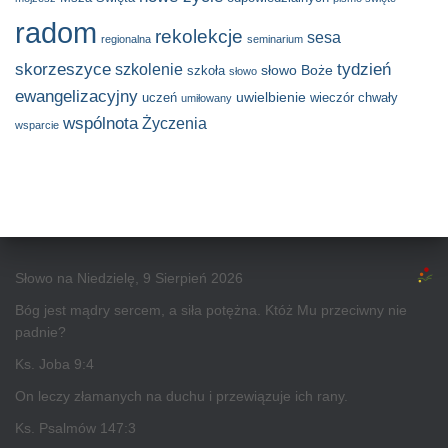
radom
rekolekcje
sesa
regionalna
seminarium
skorzeszyce
tydzień
szkolenie
słowo Boże
szkoła
słowo
ewangelizacyjny
uwielbienie
uczeń
wieczór chwały
umiłowany
wspólnota
Życzenia
wsparcie
Słowo na Niedzielę, 9 Sierpień 2026
Bóg jest mądry sercem, a siła potężna. Któż Mu przeciwny nie
padnie?
Ks. Joba 9:4
On leczy złamanych na duchu i przewiązuje ich rany.
Ks. Psalmów 147:3