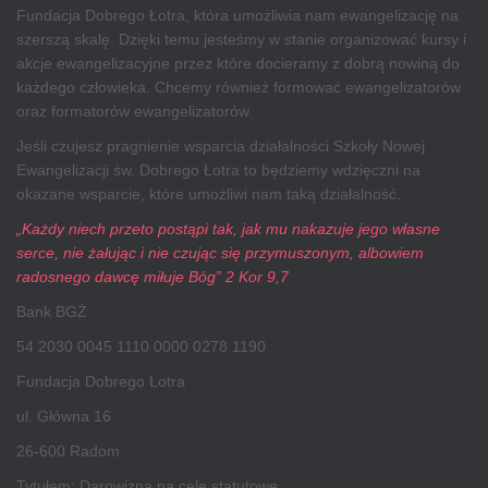
Fundacja Dobrego Łotra, która umożliwia nam ewangelizację na
szerszą skalę. Dzięki temu jesteśmy w stanie organizować kursy i
akcje ewangelizacyjne przez które docieramy z dobrą nowiną do
każdego człowieka. Chcemy również formować ewangelizatorów
oraz formatorów ewangelizatorów.
Jeśli czujesz pragnienie wsparcia działalności Szkoły Nowej
Ewangelizacji św. Dobrego Łotra to będziemy wdzięczni na
okazane wsparcie, które umożliwi nam taką działalność.
„Każdy niech przeto postąpi tak, jak mu nakazuje jego własne
serce, nie żałując i nie czując się przymuszonym, albowiem
radosnego dawcę miłuje Bóg” 2 Kor 9,7
Bank BGŻ
54 2030 0045 1110 0000 0278 1190
Fundacja Dobrego Łotra
ul. Główna 16
26-600 Radom
Tytułem: Darowizna na cele statutowe