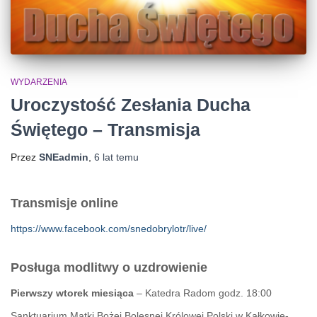
WYDARZENIA
Uroczystość Zesłania Ducha
Świętego – Transmisja
Przez
SNEadmin
,
6 lat
temu
Transmisje online
https://www.facebook.com/snedobrylotr/live/
Posługa modlitwy o uzdrowienie
Pierwszy wtorek miesiąca
– Katedra Radom godz. 18:00
Sanktuarium Matki Bożej Bolesnej Królowej Polski w Kałkowie-