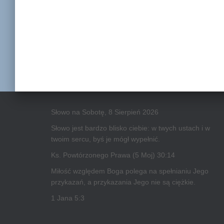
Słowo na Sobotę, 8 Sierpień 2026
Słowo jest bardzo blisko ciebie: w twych ustach i w
twoim sercu, byś je mógł wypełnić.
Ks. Powtórzonego Prawa (5 Moj) 30:14
Miłość względem Boga polega na spełnianiu Jego
przykazań, a przykazania Jego nie są ciężkie.
1 Jana 5:3