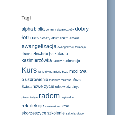
Tagi
dobry
alpha
biblia
centrum
dla młodzieży
łotr
Duch Świety
ekumenizm
emaus
ewangelizacja
ewangelizacji
formacja
katedra
historia zbawienia
jan
kazimierzówka
konferencja
kałków
Kurs
modlitwa
lectio divina
miłośc boża
o uzdrowienie
Msza
modlitwy
mojżesz
nowe życie
Święta
odpowiedzialnych
radom
pismo święte
regionalna
rekolekcje
sesa
seminarium
skorzeszyce
szkolenie
szkoła
słowo