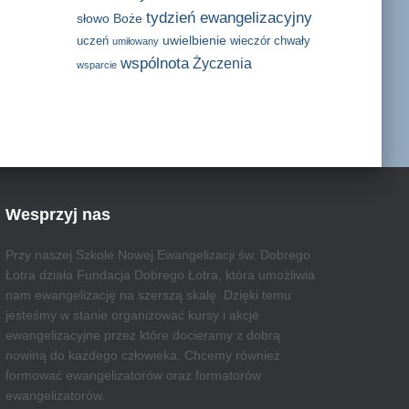
tydzień ewangelizacyjny
słowo Boże
uwielbienie
uczeń
wieczór chwały
umiłowany
wspólnota
Życzenia
wsparcie
Wesprzyj nas
Przy naszej Szkole Nowej Ewangelizacji św. Dobrego
Łotra działa Fundacja Dobrego Łotra, która umożliwia
nam ewangelizację na szerszą skalę. Dzięki temu
jesteśmy w stanie organizować kursy i akcje
ewangelizacyjne przez które docieramy z dobrą
nowiną do każdego człowieka. Chcemy również
formować ewangelizatorów oraz formatorów
ewangelizatorów.