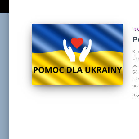
IN
P
Koc
Ukr
pom
54
Ukr
prz
Pr