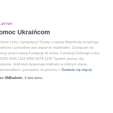
ICJATYWY
omoc Ukraińcom
hane Łotry i sympatycy! Osoby z naszej Wspólnoty przyjmują
aińców i potrzebne jest wsparcie materialne. Zachęcam do
ocy przez naszą Fundację Nr konta: Fundacja Dobrego Łotra
 2030 0045 1110 0000 0278 1190 Tytułem pomoc dla
aińców. Jeśli ktoś dysponuje kołdrami w dobrym stanie,
eścieradłami i poszwami, to prosimy o
Dowiedz się więcej
zez
SNEadmin
,
4 lata
temu