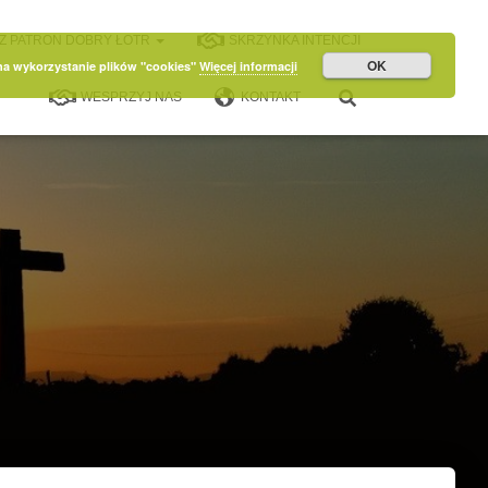
Z PATRON DOBRY ŁOTR
SKRZYNKA INTENCJI
OK
 na wykorzystanie plików "cookies"
Więcej informacji
WESPRZYJ NAS
KONTAKT